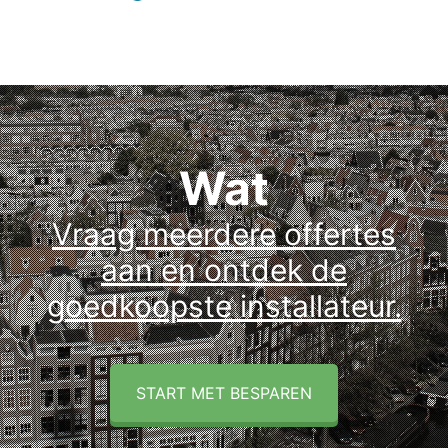
Wat
Vraag meerdere offertes
aan en ontdek de
goedkoopste installateur.
START MET BESPAREN