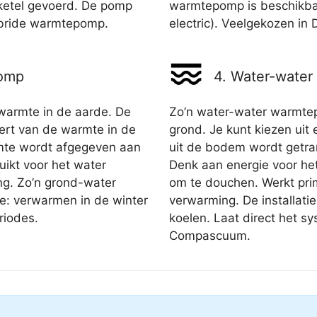
-ketel gevoerd. De pomp
warmtepomp is beschikbaa
ybride warmtepomp.
electric). Veelgekozen in 
pomp
4. Water-wate
armte in de aarde. De
Zo’n water-water warmtep
ert van de warmte in de
grond. Je kunt kiezen uit
rmte wordt afgegeven aan
uit de bodem wordt getra
ikt voor het water
Denk aan energie voor he
g. Zo’n grond-water
om te douchen. Werkt pri
e: verwarmen in de winter
verwarming. De installatie
riodes.
koelen. Laat direct het s
Compascuum.