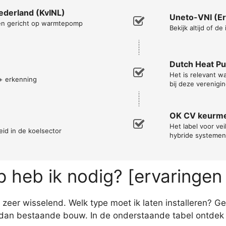
Nederland (KvINL)
Uneto-VNI (Er
men gericht op warmtepomp
Bekijk altijd of de
Dutch Heat P
Het is relevant 
+ erkenning
bij deze verenigin
OK CV keurm
Het label voor vei
eid in de koelsector
hybride systemen
heb ik nodig? [ervaringen
eer wisselend. Welk type moet ik laten installeren? Ge
an bestaande bouw. In de onderstaande tabel ontdek j