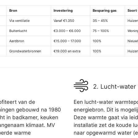
Bron
Investering
Besparing gas
Soort
Via ventilatie
Vanaf €1.350
35 – 45%
Huizen
Buitenlucht
€3.000 – €6.000
75 – 100%
Wonin
Aardbron
€15.000 – 17.000
100%
Nieuwb
Grondwaterbronnen
€19.000 en extra
100%
Huizen
2. Lucht-wate
fiteert van de
Een lucht-water warmtepo
oningen gebouwd na 1980
energiebron. Dit is mogelij
cht in badkamer, keuken
Deze warmte gaat via lei
 aangenaam klimaat. MV
installatie zet de koude 
voerde warme
naar opgewarmd water (ev