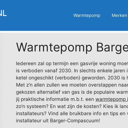
Warmtepomp
Merken
Warmtepomp Barg
Iedereen zal op termijn een gasvrije woning moe
is verboden vanaf 2030. In slechts enkele jaren 
ketel ongeschikt (verboden) geworden. 2030 is h
Met z’n allen zullen we moeten overstappen naa
gekozen alternatief van gas is de populaire wa
jij praktische informatie m.b.t. een
warmtepomp 
zo’n systeem? En wat zijn de kosten? Kies ik la
installateurs? Vind alle bruikbare info en tips en
installateur uit Barger-Compascuum!