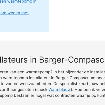
 een warmtepomp in
zaam wonen met
llateurs in Barger-Compas
talleren van een warmtepomp? In het bijzonder de install
ten warmtepomp installateur in Barger-Compascuum noo
it te voeren werkzaamheden. De specialist keurt jouw hel
 wordt aangesloten (check
Warmblauw
). Hoe ben ik verz
epomp bestaan er nogal wat contracten waar je op kunt 