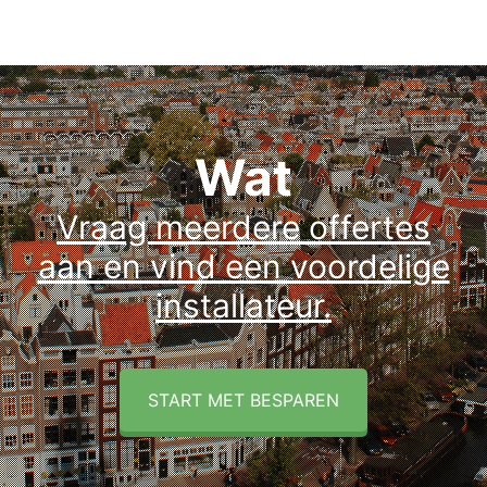
Wat
Vraag meerdere offertes
aan en vind een voordelige
installateur.
START MET BESPAREN