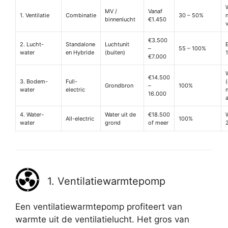
MV /
Vanaf
1. Ventilatie
Combinatie
30 – 50%
binnenlucht
€1.450
v
€3.500
2. Lucht-
Standalone
Luchtunit
–
55 – 100%
water
en Hybride
(buiten)
€7.000
€14.500
3. Bodem-
Full-
(
Grondbron
–
100%
water
electric
16.000
4. Water-
Water uit de
€18.500
All-electric
100%
water
grond
of meer
1. Ventilatiewarmtepomp
Een ventilatiewarmtepomp profiteert van
warmte uit de ventilatielucht. Het gros van