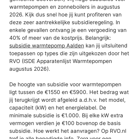
warmtepompen en zonneboilers in augustus
2026. Kijk dus snel hoe jij kunt profiteren van
deze zeer aantrekkelijke subsidieregeling. In
enkele gevallen ontvang je een vergoeding van
40% of meer van de kostprijs. Belangrijk:
subsidie warmtepomp Aalden
kan jij uitsluitend
toepassen op types die zijn uitgekozen door het
RVO (ISDE Apparatenlijst Warmtepompen
augustus 2026).
De hoogte van subsidie voor warmtepompen
ligt tussen de €1550 en €5900. Het bedrag wat
jij terugkrijgt wordt afgeleid a.d.h.v. het model,
capaciteit (kW) en het energielabel. De
minimale subsidie is €1.000. Bij elke kW extra
vermogen verdien je €100 bovenop de basis
subsidie. Hoe werkt het aanvragen? Op RVO.nl
tref je alle benodigde info. Zorg voor een