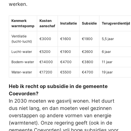
werken.
Kenmerk
Kosten
Installatie
Subsidie
Terugverdientijd
warmtepomp
aanschaf
Ventilatie
€3000
€1600
€1900
5,5 jaar
(lucht-lucht)
Lucht-water
€5200
€1900
€2600
6 jaar
Bodem-water
€14000
€4700
€3800
11 jaar
Water-water
€17200
€5500
€4700
19 jaar
Heb ik recht op subsidie in de gemeente
Coevorden?
In 2030 moeten we gasvrij wonen. Het duurt
dus niet lang, en dan moeten veel gezinnen
overstappen op andere vormen van energie
(warmtenet). Onze regering geeft (ook in de
gemeente Coevorden) vrij hoge subsidies voor