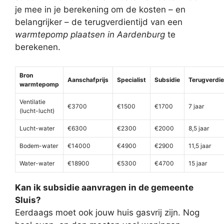
je mee in je berekening om de kosten – en
belangrijker – de terugverdientijd van een
warmtepomp plaatsen in Aardenburg
te
berekenen.
Bron
Aanschafprijs
Specialist
Subsidie
Terugverdie
warmtepomp
Ventilatie
€3700
€1500
€1700
7 jaar
(lucht-lucht)
Lucht-water
€6300
€2300
€2000
8,5 jaar
Bodem-water
€14000
€4900
€2900
11,5 jaar
Water-water
€18900
€5300
€4700
15 jaar
Kan ik subsidie aanvragen in de gemeente
Sluis?
Eerdaags moet ook jouw huis gasvrij zijn. Nog