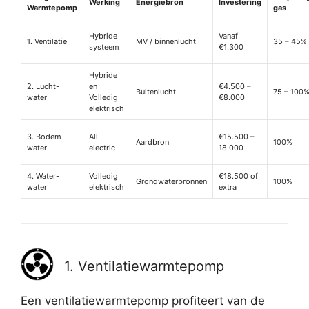
Werking
Energiebron
Investering
Warmtepomp
gas
Hybride
Vanaf
1. Ventilatie
MV / binnenlucht
35 – 45%
systeem
€1.300
Hybride
2. Lucht-
en
€4.500 –
Buitenlucht
75 – 100
water
Volledig
€8.000
elektrisch
3. Bodem-
All-
€15.500 –
Aardbron
100%
water
electric
18.000
4. Water-
Volledig
€18.500 of
Grondwaterbronnen
100%
water
elektrisch
extra
1. Ventilatiewarmtepomp
Een ventilatiewarmtepomp profiteert van de