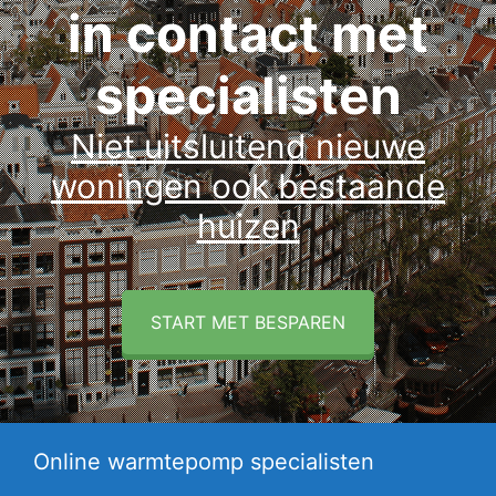
in contact met
specialisten
Niet uitsluitend nieuwe
woningen ook bestaande
huizen
START MET BESPAREN
Online warmtepomp specialisten