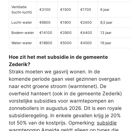
Ventilatie
€3100
€1500
€1700
6 jaar
(lucht-lucht)
Lucht-water
€6600
€1900
€2400
8,5 jaar
Bodem-water
€14100
€3900
€4400
13 jaar
Water-water
€18600
€5000
€4500
19 jaar
Hoe zit het met subsidie in de gemeente
Zederik?
Straks moeten we gasvrij wonen. In de
komende periode gaan veel gezinnen overgaan
naar echt groene stroom (warmtenet). De
overheid hanteert (ook in de gemeente Zederik)
vorstelijke subsidies voor warmtepompen en
zonneboilers in augustus 2026. Dit is een royale
subsidieregeling. In enkele gevallen krijg je 20%
tot 50% van de kostprijs. Opmerking:
subsidie
warmtepomp Ameide
geldt alleen op types die