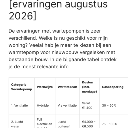
[ervaringen augustus
2026]
De ervaringen met wartepompen is zeer
verschillend. Welke is nu geschikt voor mijn
woning? Veelal heb je meer te kiezen bij een
warmtepomp voor nieuwbouw vergeleken met
bestaande bouw. In de bijgaande tabel ontdek
je de meest relevante info.
Kosten
Categorie
Werkwijze
Warmtebron
(incl.
Gasbesparing
Warmtepomp
montage)
Vanaf
1. Ventilatie
Hybride
Via ventilatie
30 – 50%
€1.400
Full
2. Lucht-
Lucht
€4.000 –
electric en
75 – 100%
water
buitenaf
€6.500