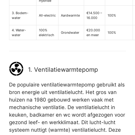
Hybride
3. Bodem-
€14.500 –
All-electric
Aardwarmte
100%
water
16.000
4. Water-
100%
€20.000
Grondwater
100%
water
elektrisch
en meer
1. Ventilatiewarmtepomp
De populaire ventilatiewarmtepomp gebruikt als
bron energie uit ventilatielucht. Het gros van
huizen na 1980 gebouwd werken vaak met
mechanische ventilatie. De ventilatielucht in
keuken, badkamer en wc wordt afgezogen voor
gezond leef- en werkklimaat. Dit lucht-lucht
systeem nuttigt (warmte) ventilatielucht. Deze