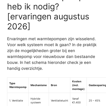
heb ik nodig?
[ervaringen augustus
2026]
Ervaringen met warmtepompen zijn wisselend.
Voor welk systeem moet ik gaan? In de praktijk
zijn de mogelijkheden groter bij een
warmtepomp voor nieuwbouw dan bestaande
bouw. In het schema hieronder check je een
handig overzichtje.
Kosten
Type
Mechanisme
Bron
(incl.
Gasbesparin
Warmtepomp
montage)
Hybride
Vanaf
1. Ventilatie
Ventilatielucht
25 – 45%
systeem
€1.400