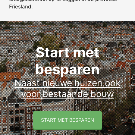
Friesland.
Start met
besparen
Naast nieuwe huizen ook
voor bestaande bouw
START MET BESPAREN