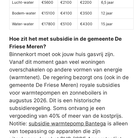
Lucht-water
€5600
€2100
€2200
6,5 jaar
Bodem-water
€15100
€4100
€3500
12 jaar
Water-water
€17800
€5100
€4300
15 jaar
Hoe zit het met subsidie in de gemeente De
Friese Meren?
Binnenkort moet ook jouw huis gasvrij zijn.
Vanaf dit moment gaan veel woningen
overschakelen op andere vormen van energie
(warmtenet). De regering bezorgt ons (ook in de
gemeente De Friese Meren) royale subsidies
voor warmtepompen en zonneboilers in
augustus 2026. Dit is een historische
subsidieregeling. Soms ontvang je een
vergoeding van 40% of meer van de kostprijs.
Notitie:
subsidie warmtepomp Bantega
is alleen
van toepassing op apparaten die zijn