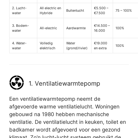
2. Lucht-
All electric en
€5.500 –
Buitenlucht
75 – 100%
water
Hybride
€7.500
3. Bodem-
€14.500 –
All-electric
Aardwarmte
100%
water
16.000
4. Water-
Volledig
Water
€19.000
100%
water
elektrisch
(grond/rivier)
en extra
1. Ventilatiewarmtepomp
Een ventilatiewarmtepomp neemt de
afgevoerde warme ventilatielucht. Woningen
gebouwd na 1980 hebben mechanische
ventilatie. De ventilatielucht in keuken, toilet en
badkamer wordt afgevoerd voor een gezond
klimaat. Zo’n lucht-lucht systeem gebruikt de