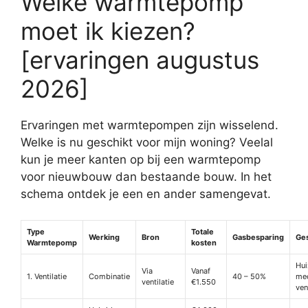
Welke warmtepomp
moet ik kiezen?
[ervaringen augustus
2026]
Ervaringen met warmtepompen zijn wisselend.
Welke is nu geschikt voor mijn woning? Veelal
kun je meer kanten op bij een warmtepomp
voor nieuwbouw dan bestaande bouw. In het
schema ontdek je een en ander samengevat.
Type
Totale
Werking
Bron
Gasbesparing
Ges
Warmtepomp
kosten
Hui
Via
Vanaf
1. Ventilatie
Combinatie
40 – 50%
me
ventilatie
€1.550
ven