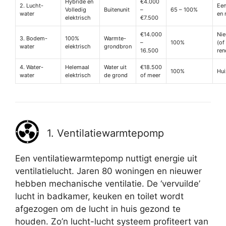
Hybride en
€4.000
2. Lucht-
Een
Volledig
Buitenunit
–
65 – 100%
water
en 
elektrisch
€7.500
€14.000
Ni
3. Bodem-
100%
Warmte-
–
100%
(of
water
elektrisch
grondbron
16.500
ren
4. Water-
Helemaal
Water uit
€18.500
100%
Hui
water
elektrisch
de grond
of meer
1. Ventilatiewarmtepomp
Een ventilatiewarmtepomp nuttigt energie uit
ventilatielucht. Jaren 80 woningen en nieuwer
hebben mechanische ventilatie. De ‘vervuilde’
lucht in badkamer, keuken en toilet wordt
afgezogen om de lucht in huis gezond te
houden. Zo’n lucht-lucht systeem profiteert van