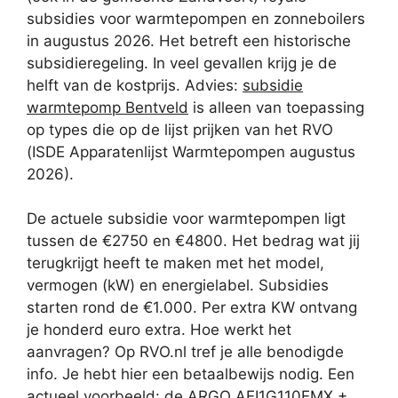
subsidies voor warmtepompen en zonneboilers
in augustus 2026. Het betreft een historische
subsidieregeling. In veel gevallen krijg je de
helft van de kostprijs. Advies:
subsidie
warmtepomp Bentveld
is alleen van toepassing
op types die op de lijst prijken van het RVO
(ISDE Apparatenlijst Warmtepompen augustus
2026).
De actuele subsidie voor warmtepompen ligt
tussen de €2750 en €4800. Het bedrag wat jij
terugkrijgt heeft te maken met het model,
vermogen (kW) en energielabel. Subsidies
starten rond de €1.000. Per extra KW ontvang
je honderd euro extra. Hoe werkt het
aanvragen? Op RVO.nl tref je alle benodigde
info. Je hebt hier een betaalbewijs nodig. Een
actueel voorbeeld: de ARGO AEI1G110EMX +