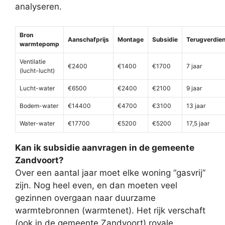
analyseren.
Bron
Aanschafprijs
Montage
Subsidie
Terugverdien
warmtepomp
Ventilatie
€2400
€1400
€1700
7 jaar
(lucht-lucht)
Lucht-water
€6500
€2400
€2100
9 jaar
Bodem-water
€14400
€4700
€3100
13 jaar
Water-water
€17700
€5200
€5200
17,5 jaar
Kan ik subsidie aanvragen in de gemeente
Zandvoort?
Over een aantal jaar moet elke woning “gasvrij”
zijn. Nog heel even, en dan moeten veel
gezinnen overgaan naar duurzame
warmtebronnen (warmtenet). Het rijk verschaft
(ook in de gemeente Zandvoort) royale