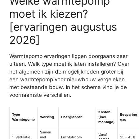
Welke warmtepomp
moet ik kiezen?
[ervaringen augustus
2026]
Warmtepomp ervaringen liggen doorgaans zeer
uiteen. Welk type moet ik laten installeren? Over
het algemeen zijn de mogelijkheden groter bij
een warmtepomp voor nieuwbouw vergeleken
met bestaande bouw. In het schema vind je de
voornaamste verschillen.
Kosten
Type
Besparing
Werking
Energiebron
(incl.
Warmtepomp
gas
montage)
Samen
Vanaf
1. Ventilatie
met
Luchtstroom
35 – 45%