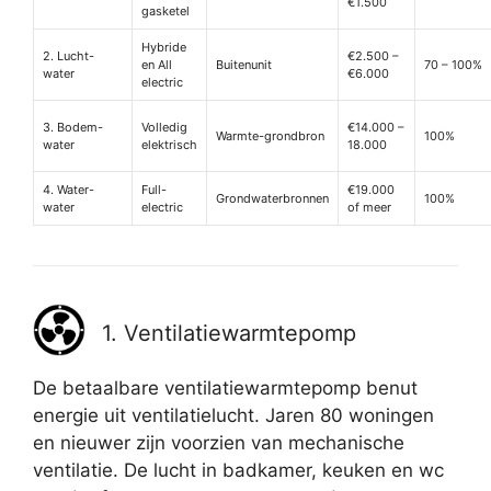
€1.500
gasketel
Hybride
2. Lucht-
€2.500 –
en All
Buitenunit
70 – 100%
water
€6.000
electric
3. Bodem-
Volledig
€14.000 –
Warmte-grondbron
100%
water
elektrisch
18.000
4. Water-
Full-
€19.000
Grondwaterbronnen
100%
water
electric
of meer
1. Ventilatiewarmtepomp
De betaalbare ventilatiewarmtepomp benut
energie uit ventilatielucht. Jaren 80 woningen
en nieuwer zijn voorzien van mechanische
ventilatie. De lucht in badkamer, keuken en wc