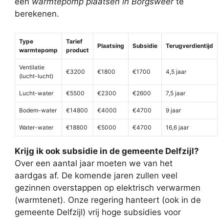
een
warmtepomp plaatsen in Borgsweer
te
berekenen.
Type
Tarief
Plaatsing
Subsidie
Terugverdientijd
warmtepomp
product
Ventilatie
€3200
€1800
€1700
4,5 jaar
(lucht-lucht)
Lucht-water
€5500
€2300
€2600
7,5 jaar
Bodem-water
€14800
€4000
€4700
9 jaar
Water-water
€18800
€5000
€4700
16,6 jaar
Krijg ik ook subsidie in de gemeente Delfzijl?
Over een aantal jaar moeten we van het
aardgas af. De komende jaren zullen veel
gezinnen overstappen op elektrisch verwarmen
(warmtenet). Onze regering hanteert (ook in de
gemeente Delfzijl) vrij hoge subsidies voor