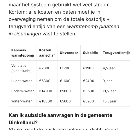
maar het systeem gebruikt wel veel stroom.
Kortom: alle kosten en baten moet je in
overweging nemen om de totale kostprijs +
terugverdientijd van een
warmtepomp plaatsen
in Deurningen
vast te stellen.
Kenmerk
Kosten
Uitvoerder
Subsidie
Terugverdientij
warmtepomp
aanschaf
Ventilatie
€2000
€1700
€1900
4,5 jaar
(lucht-lucht)
Lucht-water
€6300
€1600
€2400
9 jaar
Bodem-water
€14900
€5600
€3500
11,5 jaar
Water-water
€18300
€5600
€5200
15,5 jaar
Kan ik subsidie aanvragen in de gemeente
Dinkelland?
Straks gaat de gaskraan helemaal dicht. Vanaf