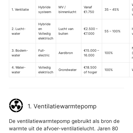
Hybride
MV /
Vanaf
1. Ventilatie
35 – 45%
systeem
binnenlucht
€1.750
Hybride
2. Lucht-
en
Lucht van
€2.500 –
55 – 100%
water
Volledig
buiten
€7.000
elektrisch
3. Bodem-
Full-
€15.000 –
Aardbron
100%
water
electric
16.000
4. Water-
Volledig
€18.500
Grondwater
100%
water
elektrisch
of hoger
1. Ventilatiewarmtepomp
De ventilatiewarmtepomp gebruikt als bron de
warmte uit de afvoer-ventilatielucht. Jaren 80