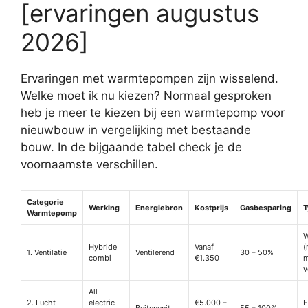
[ervaringen augustus
2026]
Ervaringen met warmtepompen zijn wisselend.
Welke moet ik nu kiezen? Normaal gesproken
heb je meer te kiezen bij een warmtepomp voor
nieuwbouw in vergelijking met bestaande
bouw. In de bijgaande tabel check je de
voornaamste verschillen.
Categorie
Werking
Energiebron
Kostprijs
Gasbesparing
T
Warmtepomp
W
Hybride
Vanaf
(
1. Ventilatie
Ventilerend
30 – 50%
combi
€1.350
m
v
All
2. Lucht-
electric
€5.000 –
E