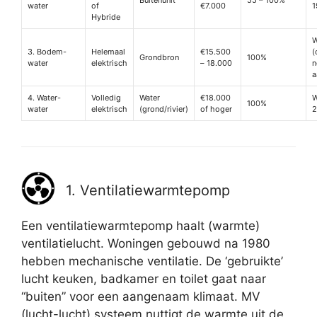
Buitenunit
55 – 100%
water
of
€7.000
1
Hybride
W
3. Bodem-
Helemaal
€15.500
(
Grondbron
100%
water
elektrisch
– 18.000
n
a
4. Water-
Volledig
Water
€18.000
W
100%
water
elektrisch
(grond/rivier)
of hoger
2
1. Ventilatiewarmtepomp
Een ventilatiewarmtepomp haalt (warmte)
ventilatielucht. Woningen gebouwd na 1980
hebben mechanische ventilatie. De ‘gebruikte’
lucht keuken, badkamer en toilet gaat naar
“buiten” voor een aangenaam klimaat. MV
(lucht-lucht) systeem nuttigt de warmte uit de