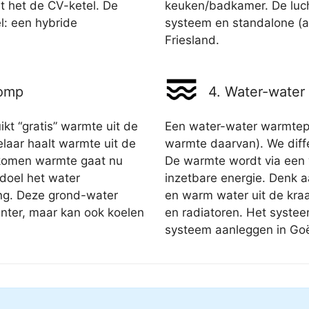
nt het de CV-ketel. De
keuken/badkamer. De luch
l: een hybride
systeem en standalone (all
Friesland.
pomp
4. Water-wate
t “gratis” warmte uit de
Een water-water warmtep
aar haalt warmte uit de
warmte daarvan). We diffe
gekomen warmte gaat nu
De warmte wordt via een 
 doel het water
inzetbare energie. Denk a
ng. Deze grond-water
en warm water uit de kraa
nter, maar kan ook koelen
en radiatoren. Het systee
systeem aanleggen in Go