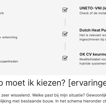
UNETO-VNI (in
erk
Check of de instal
Dutch Heat P
Het is relevant 
+ erkenning
ingeschreven bij 
OK CV keurm
Kwaliteitslabel vo
erkzaamheden
hybride systemen
moet ik kiezen? [ervaring
er wisselend. Welke past bij mijn situatie? Gewoonlijk
jking met bestaande bouw. In het schema hieronder che