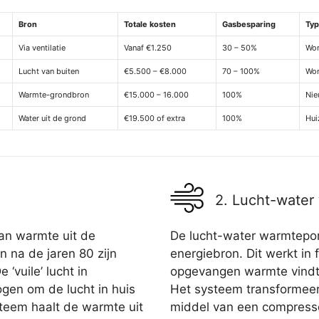
Bron
Totale kosten
Gasbesparing
Typ
Via ventilatie
Vanaf €1.250
30 – 50%
Won
Lucht van buiten
€5.500 – €8.000
70 – 100%
Won
Warmte-grondbron
€15.000 – 16.000
100%
Nie
Water uit de grond
€19.500 of extra
100%
Hui
2. Lucht-wate
an warmte uit de
De lucht-water warmtepom
n na de jaren 80 zijn
energiebron. Dit werkt in f
‘vuile’ lucht in
opgevangen warmte vindt 
en om de lucht in huis
Het systeem transformeer
teem haalt de warmte uit
middel van een compresso