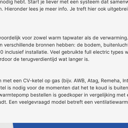
 nodig hebt. Start je liever met een systeem dat same
. Hieronder lees je meer info. Je treft hier ook uitgebre
woordelijk voor zowel warm tapwater als de verwarming
verschillende bronnen hebben: de bodem, buitenlucht o
 inclusief installatie. Veel gebruikte full electric typ
door de terugverdientijd wat langer is.
t een CV-ketel op gas (bijv. AWB, Atag, Remeha, Interg
etel is nodig voor de momenten dat het te koud is buite
armtepomp bestellen is goedkoper in vergelijking met e
oudt. Een veelgevraagd model betreft een ventilatiewar