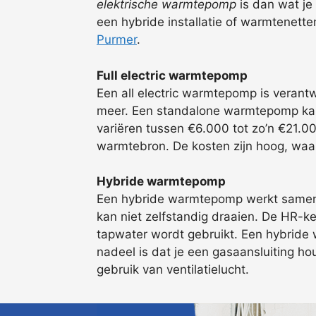
elektrische warmtepomp
is dan wat je
een hybride installatie of warmtenetten
Purmer
.
Full electric warmtepomp
Een all electric warmtepomp is verant
meer. Een standalone warmtepomp kan 
variëren tussen €6.000 tot zo’n €21.000
warmtebron. De kosten zijn hoog, waar
Hybride warmtepomp
Een hybride warmtepomp werkt samen me
kan niet zelfstandig draaien. De HR-k
tapwater wordt gebruikt. Een hybride w
nadeel is dat je een gasaansluiting h
gebruik van ventilatielucht.