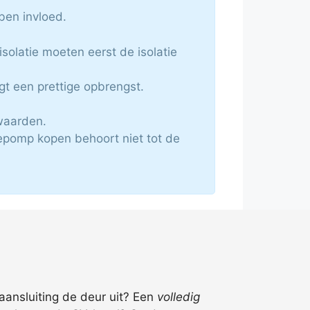
ben invloed.
olatie moeten eerst de isolatie
t een prettige opbrengst.
waarden.
epomp kopen behoort niet tot de
saansluiting de deur uit? Een
volledig