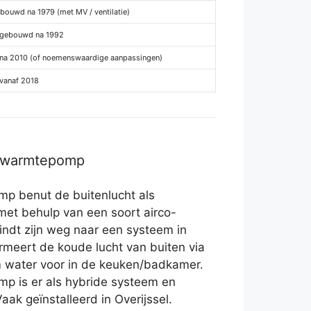
bouwd na 1979 (met MV / ventilatie)
 gebouwd na 1992
na 2010 (of noemenswaardige aanpassingen)
vanaf 2018
r warmtepomp
p benut de buitenlucht als
met behulp van een soort airco-
vindt zijn weg naar een systeem in
rmeert de koude lucht van buiten via
 water voor in de keuken/badkamer.
p is er als hybride systeem en
Vaak geïnstalleerd in Overijssel.