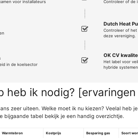
xamen voor installateurs
Controleer of de i
Dutch Heat P
Controleer of he
en
deze vereniging.
OK CV kwalitei
s
Het label voor vei
eid in de koelsector
hybride systemen
heb ik nodig? [ervaringen
ns zeer uiteen. Welke moet ik nu kiezen? Veelal heb j
ijgaande tabel bekijk je een handig overzichtje.
Warmtebron
Kostprijs
Besparing gas
Soort wo