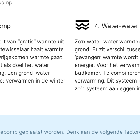
pomp.
pomp
4. Water-wate
 van “gratis” warmte uit
Zo’n water-water warmtep
ewisselaar haalt warmte
grond. Er zit verschil tus
e vrijgekomen warmte gaat
‘gevangen’ warmte wordt 
t als doel het water
energie. Voor het verwa
ng. Een grond-water
badkamer. Te combineren
e: verwarmen in de winter
verwarming. Dit systeem k
zo’n systeem aanleggen 
mtepomp geplaatst worden. Denk aan de volgende factor