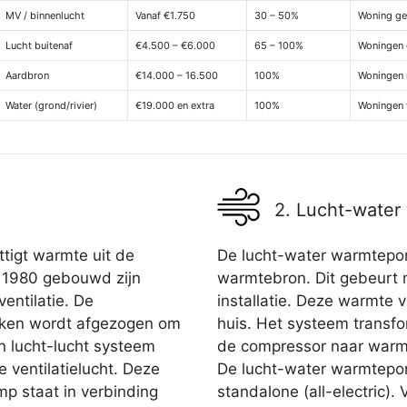
MV / binnenlucht
Vanaf €1.750
30 – 50%
Woning ge
Lucht buitenaf
€4.500 – €6.000
65 – 100%
Woningen
Aardbron
€14.000 – 16.500
100%
Woningen 
Water (grond/rivier)
€19.000 en extra
100%
Woningen 
2. Lucht-wate
tigt warmte uit de
De lucht-water warmtepom
a 1980 gebouwd zijn
warmtebron. Dit gebeurt 
entilatie. De
installatie. Deze warmte 
euken wordt afgezogen om
huis. Het systeem transfo
n lucht-lucht systeem
de compressor naar warm
 ventilatielucht. Deze
De lucht-water warmtepom
mp staat in verbinding
standalone (all-electric). 