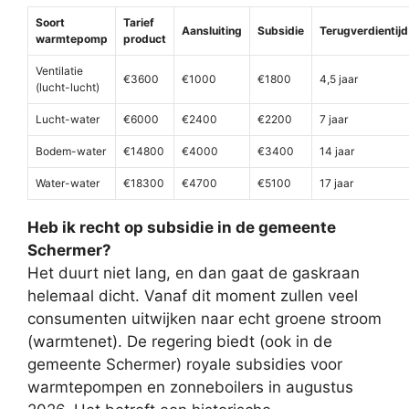
Soort
Tarief
Aansluiting
Subsidie
Terugverdientijd
warmtepomp
product
Ventilatie
€3600
€1000
€1800
4,5 jaar
(lucht-lucht)
Lucht-water
€6000
€2400
€2200
7 jaar
Bodem-water
€14800
€4000
€3400
14 jaar
Water-water
€18300
€4700
€5100
17 jaar
Heb ik recht op subsidie in de gemeente
Schermer?
Het duurt niet lang, en dan gaat de gaskraan
helemaal dicht. Vanaf dit moment zullen veel
consumenten uitwijken naar echt groene stroom
(warmtenet). De regering biedt (ook in de
gemeente Schermer) royale subsidies voor
warmtepompen en zonneboilers in augustus