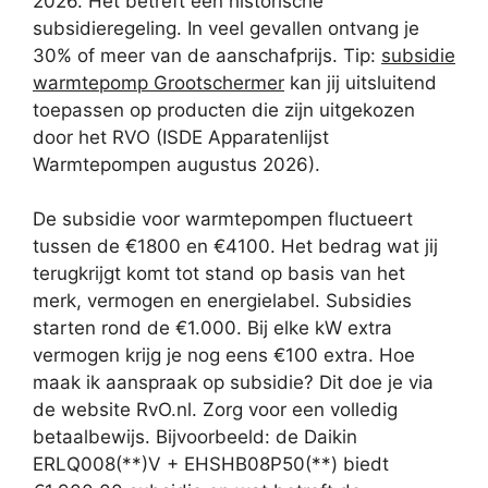
2026. Het betreft een historische
subsidieregeling. In veel gevallen ontvang je
30% of meer van de aanschafprijs. Tip:
subsidie
warmtepomp Grootschermer
kan jij uitsluitend
toepassen op producten die zijn uitgekozen
door het RVO (ISDE Apparatenlijst
Warmtepompen augustus 2026).
De subsidie voor warmtepompen fluctueert
tussen de €1800 en €4100. Het bedrag wat jij
terugkrijgt komt tot stand op basis van het
merk, vermogen en energielabel. Subsidies
starten rond de €1.000. Bij elke kW extra
vermogen krijg je nog eens €100 extra. Hoe
maak ik aanspraak op subsidie? Dit doe je via
de website RvO.nl. Zorg voor een volledig
betaalbewijs. Bijvoorbeeld: de Daikin
ERLQ008(**)V + EHSHB08P50(**) biedt