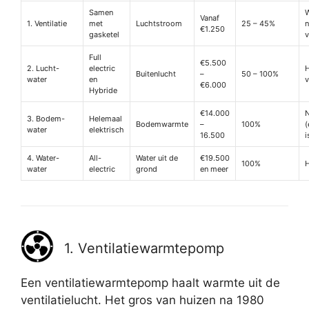
Samen
Vanaf
1. Ventilatie
met
Luchtstroom
25 – 45%
n
€1.250
gasketel
v
Full
€5.500
2. Lucht-
electric
Buitenlucht
–
50 – 100%
water
en
v
€6.000
Hybride
€14.000
3. Bodem-
Helemaal
Bodemwarmte
–
100%
(
water
elektrisch
16.500
i
4. Water-
All-
Water uit de
€19.500
100%
H
water
electric
grond
en meer
1. Ventilatiewarmtepomp
Een ventilatiewarmtepomp haalt warmte uit de
ventilatielucht. Het gros van huizen na 1980