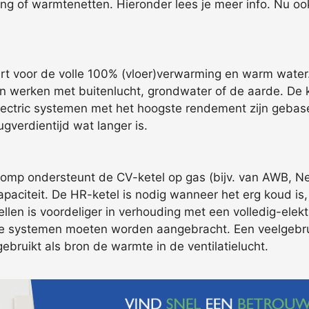
ng of warmtenetten. Hieronder lees je meer info. Nu oo
rt voor de volle 100% (vloer)verwarming en warm water
werken met buitenlucht, grondwater of de aarde. De ko
ull electric systemen met het hoogste rendement zijn ge
gverdientijd wat langer is.
p ondersteunt de CV-ketel op gas (bijv. van AWB, Nefit
paciteit. De HR-ketel is nodig wanneer het erg koud is,
len is voordeliger in verhouding met een volledig-elekt
de systemen moeten worden aangebracht. Een veelgebrui
bruikt als bron de warmte in de ventilatielucht.