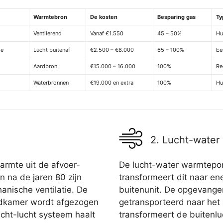
Warmtebron
De kosten
Besparing gas
Ty
Ventilerend
Vanaf €1.550
45 – 50%
Hu
de
Lucht buitenaf
€2.500 – €8.000
65 – 100%
Ee
Aardbron
€15.000 – 16.000
100%
Re
Waterbronnen
€19.000 en extra
100%
Hu
2. Lucht-wate
rmte uit de afvoer-
De lucht-water warmtepom
n na de jaren 80 zijn
transformeert dit naar ene
nische ventilatie. De
buitenunit. De opgevange
 badkamer wordt afgezogen
getransporteerd naar het
cht-lucht systeem haalt
transformeert de buitenlu