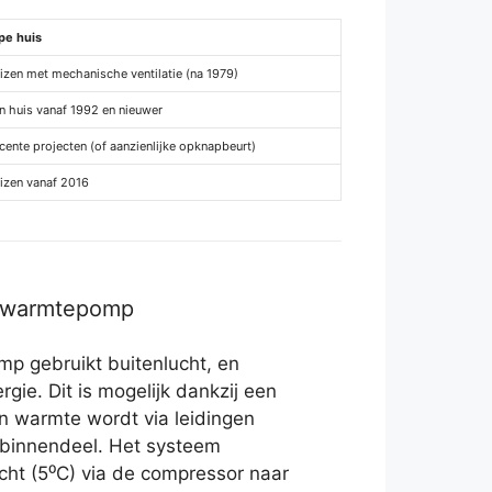
pe huis
izen met mechanische ventilatie (na 1979)
n huis vanaf 1992 en nieuwer
cente projecten (of aanzienlijke opknapbeurt)
izen vanaf 2016
r warmtepomp
p gebruikt buitenlucht, en
rgie. Dit is mogelijk dankzij een
n warmte wordt via leidingen
 binnendeel. Het systeem
cht (5⁰C) via de compressor naar