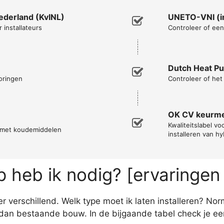
Nederland (KvINL)
UNETO-VNI (in
 installateurs
Controleer of een 
Dutch Heat P
oringen
Controleer of he
OK CV keurm
Kwaliteitslabel vo
n met koudemiddelen
installeren van h
heb ik nodig? [ervaringen
 verschillend. Welk type moet ik laten installeren? No
n bestaande bouw. In de bijgaande tabel check je een