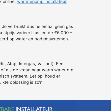
k online:
warmtepomp installateur
. Je verbruikt dus helemaal geen gas
stprijs varieert tussen de €6.000 –
baseerd op water en bodemsystemen.
, Atag, Intergas, Vaillant). Een
 of als de vraag naar warm water erg
risch systeem. Let op: houd er
kte oplossing is zo’n