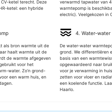
je CV-ketel terecht. Deze
verwarmd tapwater van 4
HR-ketel: een hybride
warmtepomp is beschikbaa
electric). Veelgekozen in 
pomp
4. Water-wate
 als bron warmte uit de
De water-water warmtepom
ar haalt warmte uit de
grond. We differentiëren
wordt de warmte afgegeven
basis van een warmtewis
ebruikt voor het
opgewaardeerd naar bruik
rm-water. Zo’n grond-
voor je verwarming in hui
voor een warm huis, en
zetten voor vloer en radi
dagen.
een koelende functie. La
Haarlo.