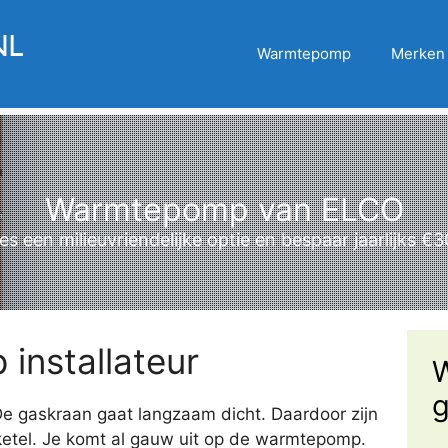
Warmtepomp
Merken
Warmtepomp van ELCO
es een milieuvriendelijke optie en bespaar jaarlijks €
nstallateur
W
g
gaskraan gaat langzaam dicht. Daardoor zijn
-ketel. Je komt al gauw uit op de warmtepomp.