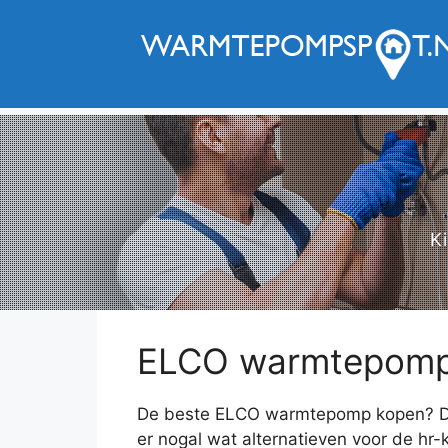
Ga
naar
de
inhoud
Ki
ELCO warmtepomp i
De beste ELCO warmtepomp kopen? De 
er nogal wat alternatieven voor de hr