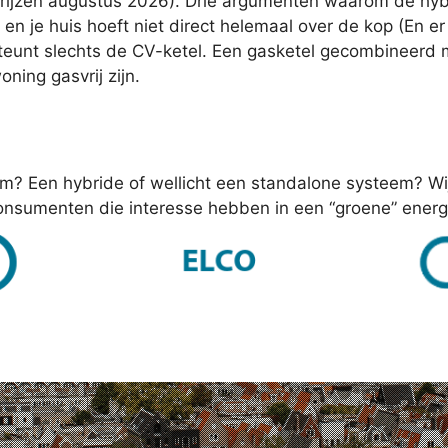
ijzen augustus 2026). Drie argumenten waarom de hybrid
, en je huis hoeft niet direct helemaal over de kop (En e
rsteunt slechts de CV-ketel. Een gasketel gecombineerd
ning gasvrij zijn.
em? Een hybride of wellicht een standalone systeem? Wi
onsumenten die interesse hebben in een “groene” energ