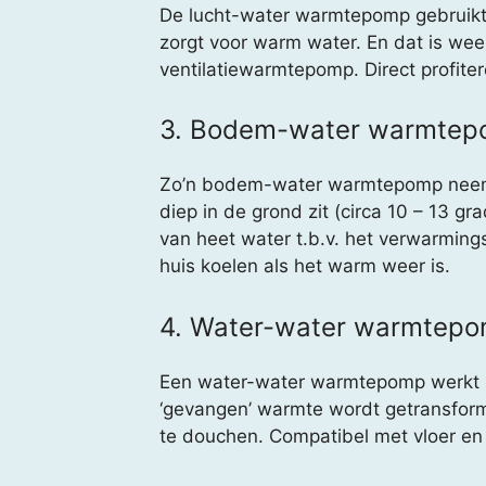
De lucht-water warmtepomp gebruikt oo
zorgt voor warm water. En dat is we
ventilatiewarmtepomp. Direct profite
3. Bodem-water warmte
Zo’n bodem-water warmtepomp neemt
diep in de grond zit (circa 10 – 13 g
van heet water t.b.v. het verwarmin
huis koelen als het warm weer is.
4. Water-water warmtep
Een water-water warmtepomp werkt me
‘gevangen’ warmte wordt getransform
te douchen. Compatibel met vloer en 