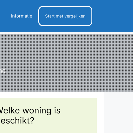
Informatie
Start met vergelijken
300
elke woning is
eschikt?