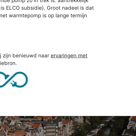
e pomp zo in trek is: aantrekkelijk
r is ELCO subsidie). Groot nadeel is dat
 met warmtepomp is op lange termijn
j zijn benieuwd naar
ervaringen met
iebron.