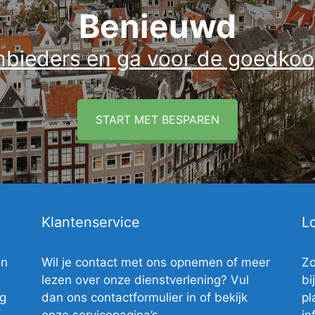
Benieuwd
anbieders en ga voor de goedkoo
START MET BESPAREN
Klantenservice
Lo
en
Wil je contact met ons opnemen of meer
Zo
lezen over onze dienstverlening? Vul
bi
ig
dan ons contactformulier in of bekijk
pl
onze servicepagina’s.
in