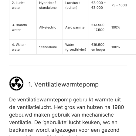
2. Lucht-
Hybride of
Luchtunit
€3.000 –
75 – 100%
water
standalone
(buiten)
€8.000
3. Bodem-
€13.500
All-electric
Aardwarmte
100%
water
– 17.500
4. Water-
Water
€19.500
Standalone
100%
water
(grond/rivier)
en hoger
1. Ventilatiewarmtepomp
De ventilatiewarmtepomp gebruikt warmte uit
de ventilatielucht. Het gros van huizen na 1980
gebouwd maken gebruik van mechanische
ventilatie. De ‘gebruikte’ lucht keuken, wc en
badkamer wordt afgezogen voor een gezond