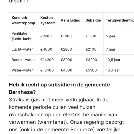
bepalen.
Kenmerk
Kosten
Aansluiting
Subsidie
Terugverdientij
warmtepomp
systeem
Ventilatie
€2600
€1900
€1100
5 jaar
(lucht-lucht)
Lucht-water
€4000
€2200
€2100
7 jaar
Bodem-water
€14200
€3900
€3200
10,5 jaar
Water-water
€18400
€4800
€5500
16,6 jaar
Heb ik recht op subsidie in de gemeente
Bernheze?
Straks is gas niet meer verkrijgbaar. In de
komende periode zullen veel huizen
overschakelen op een elektrische manier van
verwarmen (warmtenet). Onze regering bezorgt
ons (ook in de gemeente Bernheze) vorstelijke