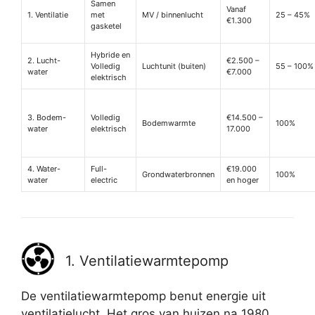
Samen
Vanaf
1. Ventilatie
met
MV / binnenlucht
25 – 45%
€1.300
gasketel
Hybride en
2. Lucht-
€2.500 –
Volledig
Luchtunit (buiten)
55 – 100%
water
€7.000
elektrisch
3. Bodem-
Volledig
€14.500 –
Bodemwarmte
100%
water
elektrisch
17.000
4. Water-
Full-
€19.000
Grondwaterbronnen
100%
water
electric
en hoger
1. Ventilatiewarmtepomp
De ventilatiewarmtepomp benut energie uit
ventilatielucht. Het gros van huizen na 1980