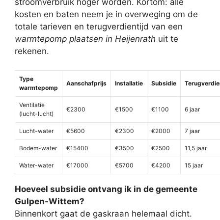
stroomverbruik hoger worden. Kortom: alle
kosten en baten neem je in overweging om de
totale tarieven en terugverdientijd van een
warmtepomp plaatsen in Heijenrath
uit te
rekenen.
Type
Aanschafprijs
Installatie
Subsidie
Terugverdie
warmtepomp
Ventilatie
€2300
€1500
€1100
6 jaar
(lucht-lucht)
Lucht-water
€5600
€2300
€2000
7 jaar
Bodem-water
€15400
€3500
€2500
11,5 jaar
Water-water
€17000
€5700
€4200
15 jaar
Hoeveel subsidie ontvang ik in de gemeente
Gulpen-Wittem?
Binnenkort gaat de gaskraan helemaal dicht.