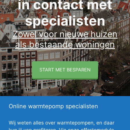
in contact met
specialisten
Zowel voor nieuwe huizen
als bestaande woningen
START MET BESPAREN
Online warmtepomp specialisten
Wij weten alles over warmtepompen, en daar
kun jij van profiteren. Via onze offertemodule