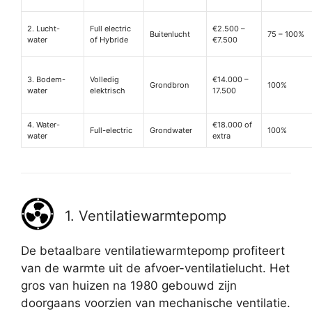
2. Lucht-
Full electric
€2.500 –
Buitenlucht
75 – 100%
water
of Hybride
€7.500
3. Bodem-
Volledig
€14.000 –
Grondbron
100%
water
elektrisch
17.500
4. Water-
€18.000 of
Full-electric
Grondwater
100%
water
extra
1. Ventilatiewarmtepomp
De betaalbare ventilatiewarmtepomp profiteert
van de warmte uit de afvoer-ventilatielucht. Het
gros van huizen na 1980 gebouwd zijn
doorgaans voorzien van mechanische ventilatie.