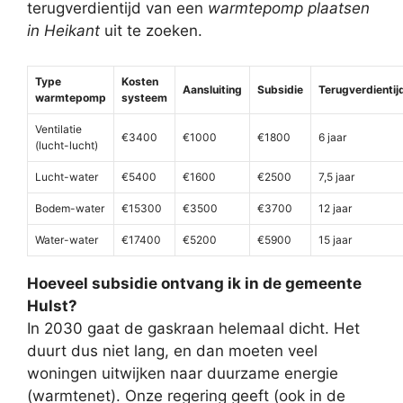
terugverdientijd van een
warmtepomp plaatsen
in Heikant
uit te zoeken.
Type
Kosten
Aansluiting
Subsidie
Terugverdientij
warmtepomp
systeem
Ventilatie
€3400
€1000
€1800
6 jaar
(lucht-lucht)
Lucht-water
€5400
€1600
€2500
7,5 jaar
Bodem-water
€15300
€3500
€3700
12 jaar
Water-water
€17400
€5200
€5900
15 jaar
Hoeveel subsidie ontvang ik in de gemeente
Hulst?
In 2030 gaat de gaskraan helemaal dicht. Het
duurt dus niet lang, en dan moeten veel
woningen uitwijken naar duurzame energie
(warmtenet). Onze regering geeft (ook in de