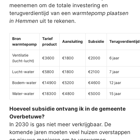
meenemen om de totale investering en
terugverdientijd van een
warmtepomp plaatsen
in Hemmen
uit te rekenen.
Bron
Tarief
Aansluiting
Subsidie
Terugverdientijd
warmtepomp
product
Ventilatie
€3600
€1800
€2000
6 jaar
(lucht-lucht)
Lucht-water
€5800
€1800
€2100
7 jaar
Bodem-water
€14900
€5200
€4600
12 jaar
Water-water
€18300
€4800
€5000
15 jaar
Hoeveel subsidie ontvang ik in de gemeente
Overbetuwe?
In 2030 is gas niet meer verkrijgbaar. De
komende jaren moeten veel huizen overstappen
op nieuwe manieren om te verwarmen