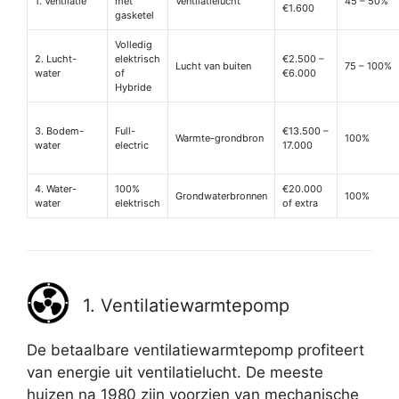
1. Ventilatie
met
Ventilatielucht
45 – 50%
€1.600
gasketel
Volledig
2. Lucht-
elektrisch
€2.500 –
Lucht van buiten
75 – 100%
water
of
€6.000
Hybride
3. Bodem-
Full-
€13.500 –
Warmte-grondbron
100%
water
electric
17.000
4. Water-
100%
€20.000
Grondwaterbronnen
100%
water
elektrisch
of extra
1. Ventilatiewarmtepomp
De betaalbare ventilatiewarmtepomp profiteert
van energie uit ventilatielucht. De meeste
huizen na 1980 zijn voorzien van mechanische