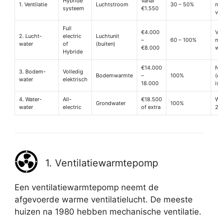
Hybride
Vanaf
1. Ventilatie
Luchtstroom
30 – 50%
n
systeem
€1.550
v
Full
€4.000
V
2. Lucht-
electric
Luchtunit
–
60 – 100%
n
water
of
(buiten)
€8.000
Hybride
€14.000
3. Bodem-
Volledig
Bodemwarmte
–
100%
(
water
elektrisch
18.000
i
4. Water-
All-
€18.500
W
Grondwater
100%
water
electric
of extra
1. Ventilatiewarmtepomp
Een ventilatiewarmtepomp neemt de
afgevoerde warme ventilatielucht. De meeste
huizen na 1980 hebben mechanische ventilatie.