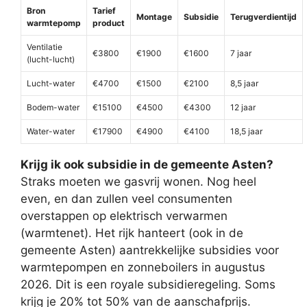
Bron
Tarief
Montage
Subsidie
Terugverdientijd
warmtepomp
product
Ventilatie
€3800
€1900
€1600
7 jaar
(lucht-lucht)
Lucht-water
€4700
€1500
€2100
8,5 jaar
Bodem-water
€15100
€4500
€4300
12 jaar
Water-water
€17900
€4900
€4100
18,5 jaar
Krijg ik ook subsidie in de gemeente Asten?
Straks moeten we gasvrij wonen. Nog heel
even, en dan zullen veel consumenten
overstappen op elektrisch verwarmen
(warmtenet). Het rijk hanteert (ook in de
gemeente Asten) aantrekkelijke subsidies voor
warmtepompen en zonneboilers in augustus
2026. Dit is een royale subsidieregeling. Soms
krijg je 20% tot 50% van de aanschafprijs.