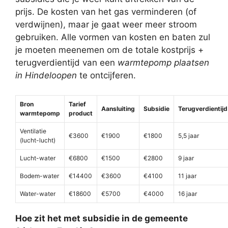
prijs. De kosten van het gas verminderen (of
verdwijnen), maar je gaat weer meer stroom
gebruiken. Alle vormen van kosten en baten zul
je moeten meenemen om de totale kostprijs +
terugverdientijd van een
warmtepomp plaatsen
in Hindeloopen
te ontcijferen.
Bron
Tarief
Aansluiting
Subsidie
Terugverdientijd
warmtepomp
product
Ventilatie
€3600
€1900
€1800
5,5 jaar
(lucht-lucht)
Lucht-water
€6800
€1500
€2800
9 jaar
Bodem-water
€14400
€3600
€4100
11 jaar
Water-water
€18600
€5700
€4000
16 jaar
Hoe zit het met subsidie in de gemeente