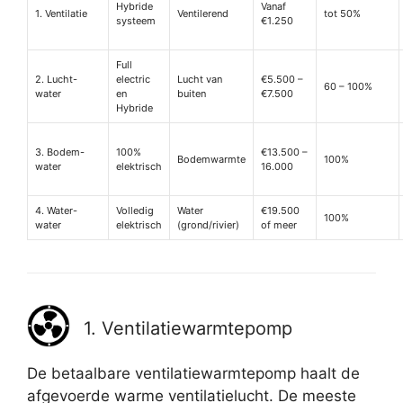
Hybride
Vanaf
1. Ventilatie
Ventilerend
tot 50%
systeem
€1.250
Full
2. Lucht-
electric
Lucht van
€5.500 –
60 – 100%
water
en
buiten
€7.500
Hybride
3. Bodem-
100%
€13.500 –
Bodemwarmte
100%
water
elektrisch
16.000
4. Water-
Volledig
Water
€19.500
100%
water
elektrisch
(grond/rivier)
of meer
1. Ventilatiewarmtepomp
De betaalbare ventilatiewarmtepomp haalt de
afgevoerde warme ventilatielucht. De meeste