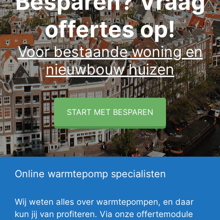
Besparen? Vraag
offertes op!
Voor bestaande woning en
nieuwbouw huizen
START MET BESPAREN
Online warmtepomp specialisten
Wij weten alles over warmtepompen, en daar
kun jij van profiteren. Via onze offertemodule