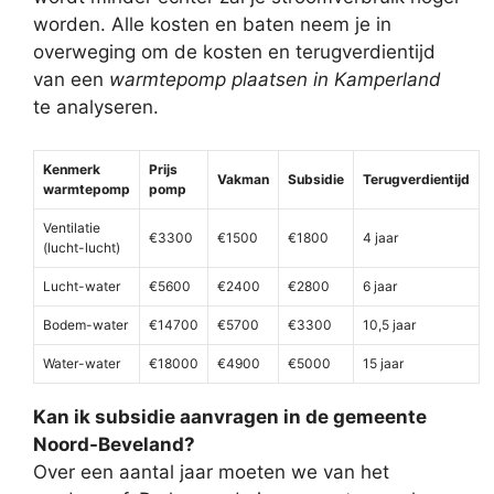
worden. Alle kosten en baten neem je in
overweging om de kosten en terugverdientijd
van een
warmtepomp plaatsen in Kamperland
te analyseren.
Kenmerk
Prijs
Vakman
Subsidie
Terugverdientijd
warmtepomp
pomp
Ventilatie
€3300
€1500
€1800
4 jaar
(lucht-lucht)
Lucht-water
€5600
€2400
€2800
6 jaar
Bodem-water
€14700
€5700
€3300
10,5 jaar
Water-water
€18000
€4900
€5000
15 jaar
Kan ik subsidie aanvragen in de gemeente
Noord-Beveland?
Over een aantal jaar moeten we van het