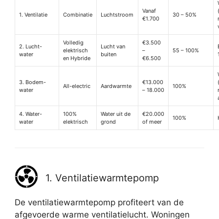
Vanaf
1. Ventilatie
Combinatie
Luchtstroom
30 – 50%
€1.700
Volledig
€3.500
2. Lucht-
Lucht van
elektrisch
–
55 – 100%
water
buiten
en Hybride
€6.500
3. Bodem-
€13.000
All-electric
Aardwarmte
100%
water
– 18.000
4. Water-
100%
Water uit de
€20.000
100%
water
elektrisch
grond
of meer
1. Ventilatiewarmtepomp
De ventilatiewarmtepomp profiteert van de
afgevoerde warme ventilatielucht. Woningen