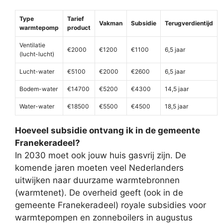
Type
Tarief
Vakman
Subsidie
Terugverdientijd
warmtepomp
product
Ventilatie
€2000
€1200
€1100
6,5 jaar
(lucht-lucht)
Lucht-water
€5100
€2000
€2600
6,5 jaar
Bodem-water
€14700
€5200
€4300
14,5 jaar
Water-water
€18500
€5500
€4500
18,5 jaar
Hoeveel subsidie ontvang ik in de gemeente
Franekeradeel?
In 2030 moet ook jouw huis gasvrij zijn. De
komende jaren moeten veel Nederlanders
uitwijken naar duurzame warmtebronnen
(warmtenet). De overheid geeft (ook in de
gemeente Franekeradeel) royale subsidies voor
warmtepompen en zonneboilers in augustus