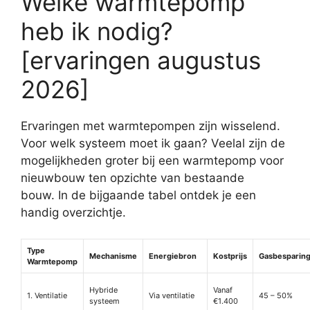
Welke warmtepomp
heb ik nodig?
[ervaringen augustus
2026]
Ervaringen met warmtepompen zijn wisselend.
Voor welk systeem moet ik gaan? Veelal zijn de
mogelijkheden groter bij een warmtepomp voor
nieuwbouw ten opzichte van bestaande
bouw. In de bijgaande tabel ontdek je een
handig overzichtje.
Type
Mechanisme
Energiebron
Kostprijs
Gasbesparin
Warmtepomp
Hybride
Vanaf
1. Ventilatie
Via ventilatie
45 – 50%
systeem
€1.400