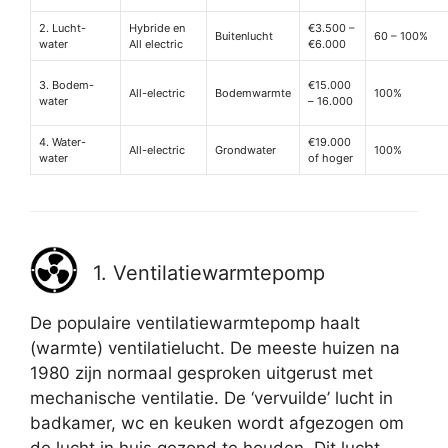
2. Lucht-
Hybride en
€3.500 –
Buitenlucht
60 – 100%
water
All electric
€6.000
3. Bodem-
€15.000
All-electric
Bodemwarmte
100%
water
– 16.000
4. Water-
€19.000
All-electric
Grondwater
100%
water
of hoger
1. Ventilatiewarmtepomp
De populaire ventilatiewarmtepomp haalt
(warmte) ventilatielucht. De meeste huizen na
1980 zijn normaal gesproken uitgerust met
mechanische ventilatie. De ‘vervuilde’ lucht in
badkamer, wc en keuken wordt afgezogen om