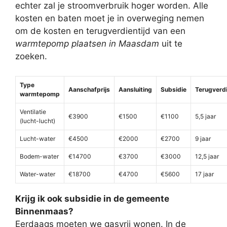
echter zal je stroomverbruik hoger worden. Alle
kosten en baten moet je in overweging nemen
om de kosten en terugverdientijd van een
warmtepomp plaatsen in Maasdam
uit te
zoeken.
Type
Aanschafprijs
Aansluiting
Subsidie
Terugverdi
warmtepomp
Ventilatie
€3900
€1500
€1100
5,5 jaar
(lucht-lucht)
Lucht-water
€4500
€2000
€2700
9 jaar
Bodem-water
€14700
€3700
€3000
12,5 jaar
Water-water
€18700
€4700
€5600
17 jaar
Krijg ik ook subsidie in de gemeente
Binnenmaas?
Eerdaags moeten we gasvrij wonen. In de