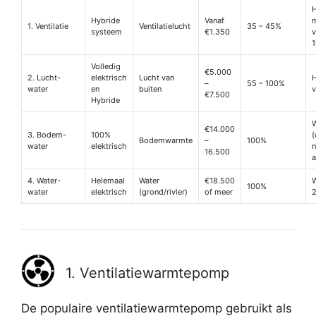
H
Hybride
Vanaf
1. Ventilatie
Ventilatielucht
35 – 45%
systeem
€1.350
v
1
Volledig
€5.000
2. Lucht-
elektrisch
Lucht van
–
55 – 100%
water
en
buiten
v
€7.500
Hybride
W
€14.000
3. Bodem-
100%
(
Bodemwarmte
–
100%
water
elektrisch
16.500
a
4. Water-
Helemaal
Water
€18.500
W
100%
water
elektrisch
(grond/rivier)
of meer
1. Ventilatiewarmtepomp
De populaire ventilatiewarmtepomp gebruikt als