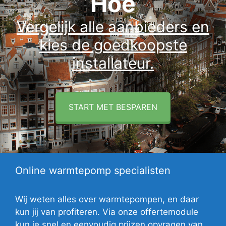
Hoe
Vergelijk alle aanbieders en
kies de goedkoopste
installateur.
START MET BESPAREN
Online warmtepomp specialisten
Wij weten alles over warmtepompen, en daar
kun jij van profiteren. Via onze offertemodule
kun je snel en eenvoudig prijzen opvragen van