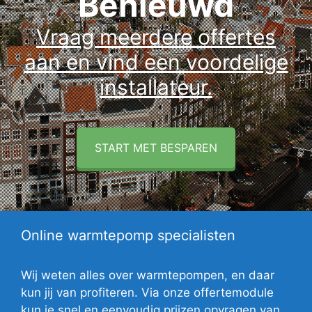
Benieuwd
Vraag meerdere offertes
aan en vind een voordelige
installateur.
START MET BESPAREN
Online warmtepomp specialisten
Wij weten alles over warmtepompen, en daar
kun jij van profiteren. Via onze offertemodule
kun je snel en eenvoudig prijzen opvragen van