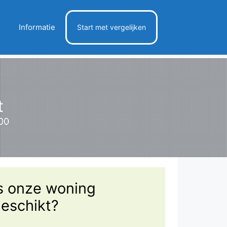
Informatie
Start met vergelijken
t
500
s onze woning
eschikt?