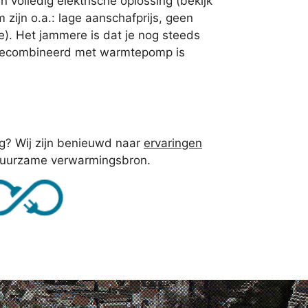
n volledig elektrische oplossing (bekijk
ijn o.a.: lage aanschafprijs, geen
ie). Het jammere is dat je nog steeds
l gecombineerd met warmtepomp is
ing? Wij zijn benieuwd naar
ervaringen
 duurzame verwarmingsbron.