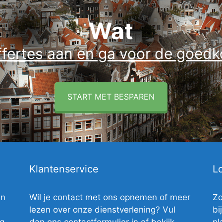
Wat
fertes aan en ga voor de goedko
START MET BESPAREN
Klantenservice
Lo
en
Wil je contact met ons opnemen of meer
Zo
lezen over onze dienstverlening? Vul
bi
ig
dan ons contactformulier in of bekijk
pl