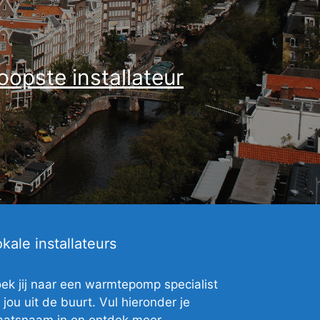
opste installateur
kale installateurs
ek jij naar een warmtepomp specialist
j jou uit de buurt. Vul hieronder je
aatsnaam in en ontdek meer