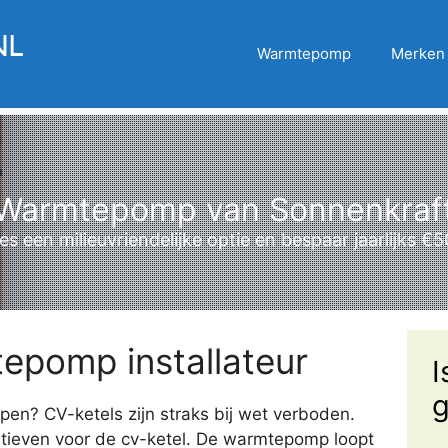
Warmtepomp
Merken
Warmtepomp van Sonnenkraf
es een milieuvriendelijke optie en bespaar jaarlijks €
epomp installateur
I
g
n? CV-ketels zijn straks bij wet verboden.
tieven voor de cv-ketel. De warmtepomp loopt