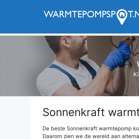
Ga
naar
de
inhoud
Ki
Sonnenkraft warmt
De beste Sonnenkraft warmtepomp kope
Daarom zien we de wereld aan alterna