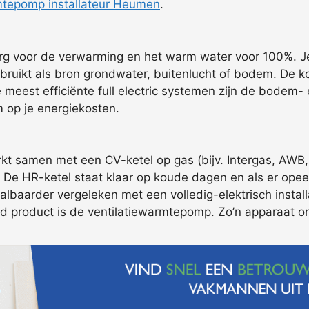
tepomp installateur Heumen
.
org voor de verwarming en het warm water voor 100%. J
ikt als bron grondwater, buitenlucht of bodem. De kos
De meest efficiënte full electric systemen zijn de bode
 op je energiekosten.
 samen met een CV-ketel op gas (bijv. Intergas, AWB, 
en. De HR-ketel staat klaar op koude dagen en als er ope
baarder vergeleken met een volledig-elektrisch installa
 product is de ventilatiewarmtepomp. Zo’n apparaat ontt