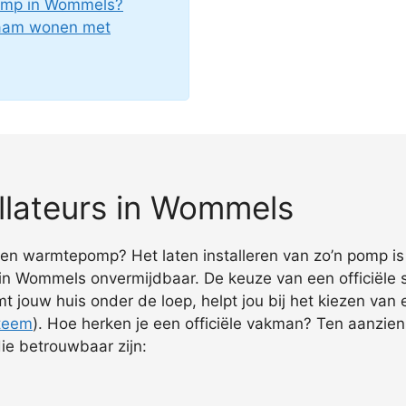
omp in Wommels?
zaam wonen met
lateurs in Wommels
n een warmtepomp? Het laten installeren van zo’n pomp is
n Wommels onvermijdbaar. De keuze van een officiële spe
t jouw huis onder de loep, helpt jou bij het kiezen van
steem
). Hoe herken je een officiële vakman? Ten aanzien
die betrouwbaar zijn: