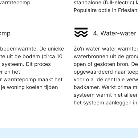
 warmtepomp.
standalone (full-electric)
Populaire optie in Frieslan
pomp
4. Water-wate
 bodemwarmte. De unieke
Zo’n water-water warmt
e uit de bodem (circa 10
waterbronnen uit de gro
 systeem. Dit proces
open of gesloten bron. D
r en het
opgewaardeerd naar toepa
er warmtepomp maakt het
voor o.a. de centrale ve
je woning koelen tijden
badkamer. Werkt prima me
systeem warmt niet alleen
het systeem aanleggen i