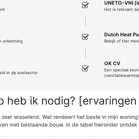
UNETO-VNI (in
erk
Het is relevant da
Dutch Heat P
+ erkenning
Bekijk of Het me
OK CV
Een speciaal keurm
eid in de koelsector
(ventilatiewarmt
heb ik nodig? [ervaringen
eer wisselend. Wat rendeert het beste in mijn woning? 
n met bestaande bouw. In de tabel hieronder ontdek j