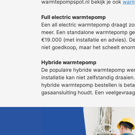
warmtepompspot.nl bekijk je ook
warm
Full electric warmtepomp
Een all electric warmtepomp draagt z
meer. Een standalone warmtepomp gebru
€19.000 (met installatie en advies). 
niet goedkoop, maar het scheelt enorm
Hybride warmtepomp
De populaire hybride warmtepomp werkt
installatie kan niet zelfstandig draai
hybride warmtepomp bestellen is betaal
gasaansluiting houdt. Een veelgevraagd