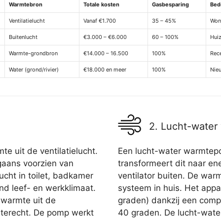
Warmtebron
Totale kosten
Gasbesparing
Bed
Ventilatielucht
Vanaf €1.700
35 – 45%
Woni
Buitenlucht
€3.000 – €6.000
60 – 100%
Hui
Warmte-grondbron
€14.000 – 16.500
100%
Rece
Water (grond/rivier)
€18.000 en meer
100%
Nie
2. Lucht-wate
 uit de ventilatielucht.
Een lucht-water warmtepo
aans voorzien van
transformeert dit naar ene
lucht in toilet, badkamer
ventilator buiten. De warm
d leef- en werkklimaat.
systeem in huis. Het appa
 warmte uit de
graden) dankzij een com
el terecht. De pomp werkt
40 graden. De lucht-wate