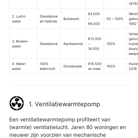
1979)
€4.000
Woni
2. Lucht-
Standalone
Buitenunit
–
55 – 100%
gebo
water
en Hybride
€6.500
1992
Volle
€13.000
geïso
3. Bodem-
Standalone
Aardwarmte
–
100%
huize
water
16.000
duur
aanpa
4. Water-
100%
€19.500
Huize
Grondwater
100%
water
elektrisch
en meer
2018
1. Ventilatiewarmtepomp
Een ventilatiewarmtepomp profiteert van
(warmte) ventilatielucht. Jaren 80 woningen en
nieuwer zijn voorzien van mechanische