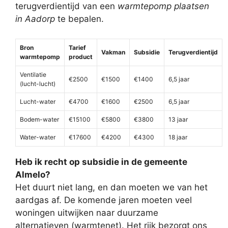
terugverdientijd van een
warmtepomp plaatsen
in Aadorp
te bepalen.
Bron
Tarief
Vakman
Subsidie
Terugverdientijd
warmtepomp
product
Ventilatie
€2500
€1500
€1400
6,5 jaar
(lucht-lucht)
Lucht-water
€4700
€1600
€2500
6,5 jaar
Bodem-water
€15100
€5800
€3800
13 jaar
Water-water
€17600
€4200
€4300
18 jaar
Heb ik recht op subsidie in de gemeente
Almelo?
Het duurt niet lang, en dan moeten we van het
aardgas af. De komende jaren moeten veel
woningen uitwijken naar duurzame
alternatieven (warmtenet). Het rijk bezorgt ons