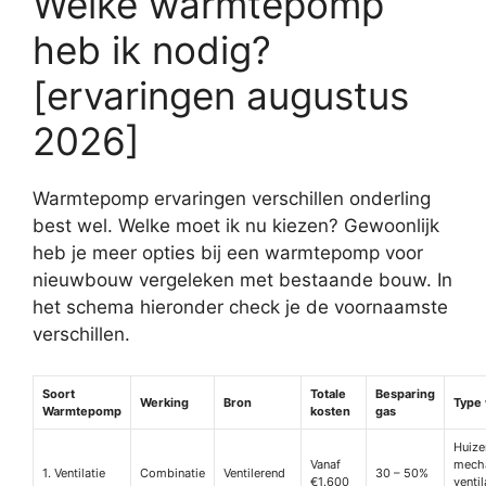
Welke warmtepomp
heb ik nodig?
[ervaringen augustus
2026]
Warmtepomp ervaringen verschillen onderling
best wel. Welke moet ik nu kiezen? Gewoonlijk
heb je meer opties bij een warmtepomp voor
nieuwbouw vergeleken met bestaande bouw. In
het schema hieronder check je de voornaamste
verschillen.
Soort
Totale
Besparing
Werking
Bron
Type
Warmtepomp
kosten
gas
Huize
Vanaf
mech
1. Ventilatie
Combinatie
Ventilerend
30 – 50%
€1.600
ventil