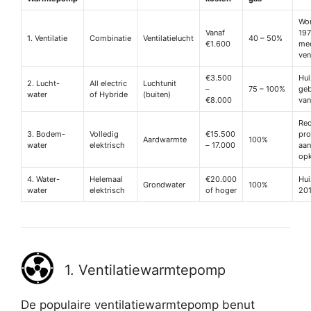
Won
Vanaf
197
1. Ventilatie
Combinatie
Ventilatielucht
40 – 50%
€1.600
me
ven
€3.500
Hui
2. Lucht-
All electric
Luchtunit
–
75 – 100%
ge
water
of Hybride
(buiten)
€8.000
van
Rec
3. Bodem-
Volledig
€15.500
pro
Aardwarmte
100%
water
elektrisch
– 17.000
aan
opk
4. Water-
Helemaal
€20.000
Hui
Grondwater
100%
water
elektrisch
of hoger
20
1. Ventilatiewarmtepomp
De populaire ventilatiewarmtepomp benut