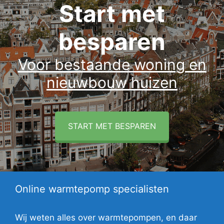
Start met
besparen
Voor bestaande woning en
nieuwbouw huizen
START MET BESPAREN
Online warmtepomp specialisten
Wij weten alles over warmtepompen, en daar