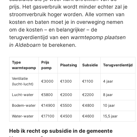
prijs. Het gasverbruik wordt minder echter zal je
stroomverbruik hoger worden. Alle vormen van
kosten en baten moet je in overweging nemen
om de kosten – en belangrijker – de
terugverdientijd van een
warmtepomp plaatsen
in Aldeboarn
te berekenen.
Type
Prijs
Plaatsing
Subsidie
Terugverdientijd
warmtepomp
pomp
Ventilatie
€3000
€1300
€1100
4 jaar
(lucht-lucht)
Lucht-water
€5800
€2000
€2200
8 jaar
Bodem-water
€14900
€5500
€4800
10 jaar
Water-water
€17100
€4500
€4600
15,5 jaar
Heb ik recht op subsidie in de gemeente