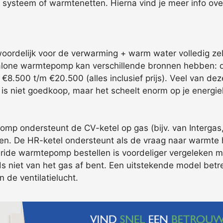
e systeem of warmtenetten. Hierna vind je meer info ov
woordelijk voor de verwarming + warm water volledig zel
alone warmtepomp kan verschillende bronnen hebben: d
e €8.500 t/m €20.500 (alles inclusief prijs). Veel van deze
s niet goedkoop, maar het scheelt enorm op je energie
p ondersteunt de CV-ketel op gas (bijv. van Intergas, A
doen. De HR-ketel ondersteunt als de vraag naar warmte 
ide warmtepomp bestellen is voordeliger vergeleken met
eeds niet van het gas af bent. Een uitstekende model bet
 de ventilatielucht.