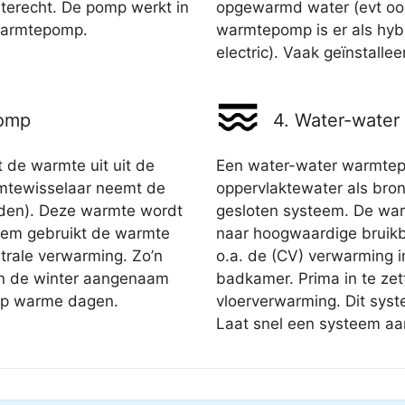
l terecht. De pomp werkt in
opgewarmd water (evt ook
 warmtepomp.
warmtepomp is er als hyb
electric). Vaak geïnstalle
pomp
4. Water-wate
de warmte uit uit de
Een water-water warmtep
tewisselaar neemt de
oppervlaktewater als bron
aden). Deze warmte wordt
gesloten systeem. De wa
eem gebruikt de warmte
naar hoogwaardige bruikb
trale verwarming. Zo’n
o.a. de (CV) verwarming 
n de winter aangenaam
badkamer. Prima in te zet
 op warme dagen.
vloerverwarming. Dit syst
Laat snel een systeem aa