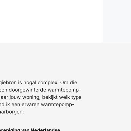
giebron is nogal complex. Om die
or een doorgewinterde warmtepomp-
 naar jouw woning, bekijkt welk type
ind ik een ervaren warmtepomp-
waarborgen:
reniging van Nederlandse