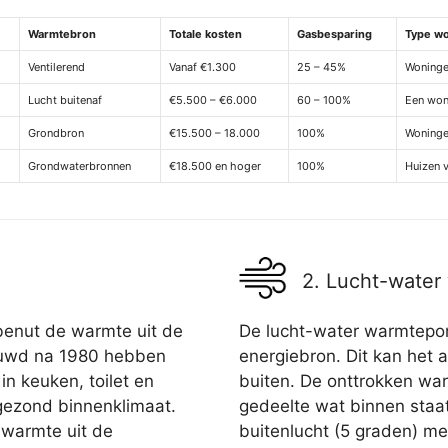
Warmtebron
Totale kosten
Gasbesparing
Type w
Ventilerend
Vanaf €1.300
25 – 45%
Woninge
Lucht buitenaf
€5.500 – €6.000
60 – 100%
Een won
Grondbron
€15.500 – 18.000
100%
Woninge
Grondwaterbronnen
€18.500 en hoger
100%
Huizen 
2. Lucht-wate
benut de warmte uit de
De lucht-water warmtepom
bouwd na 1980 hebben
energiebron. Dit kan het a
 in keuken, toilet en
buiten. De onttrokken wa
ezond binnenklimaat.
gedeelte wat binnen staa
 warmte uit de
buitenlucht (5 graden) m