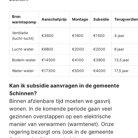
Bron
Aanschafprijs
Montage
Subsidie
Terugverdien
warmtepomp
Ventilatie
€3600
€1600
€1500
4 jaar
(lucht-lucht)
Lucht-water
€6800
€2000
€2000
8 jaar
Bodem-water
€14500
€4100
€3800
13,5 jaar
Water-water
€17300
€5000
€4000
17,5 jaar
Kan ik subsidie aanvragen in de gemeente
Schinnen?
Binnen afzienbare tijd moeten we gasvrij
wonen. In de komende periode gaan veel
gezinnen overstappen op een elektrische
manier van verwarmen (warmtenet). Onze
regering bezorgt ons (ook in de gemeente