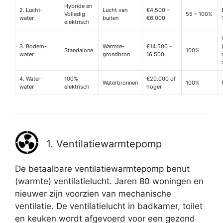
Hybride en
2. Lucht-
Lucht van
€4.500 –
Volledig
55 – 100%
water
buiten
€6.000
elektrisch
3. Bodem-
Warmte-
€14.500 –
Standalone
100%
water
grondbron
16.500
4. Water-
100%
€20.000 of
Waterbronnen
100%
water
elektrisch
hoger
1. Ventilatiewarmtepomp
De betaalbare ventilatiewarmtepomp benut
(warmte) ventilatielucht. Jaren 80 woningen en
nieuwer zijn voorzien van mechanische
ventilatie. De ventilatielucht in badkamer, toilet
en keuken wordt afgevoerd voor een gezond