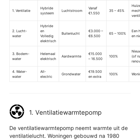
Huiz
Hybride
Vanaf
1. Ventilatie
Luchtstroom
35 – 45%
mech
systeem
€1.550
venti
Hybride
2. Lucht-
en
€3.000 –
Een 
Buitenlucht
65 – 100%
water
Volledig
€6.500
en n
elektrisch
Nieu
3. Bodem-
Helemaal
€15.000
Aardwarmte
100%
(of n
water
elektrisch
– 16.500
renov
4. Water-
All-
€19.500
Grondwater
100%
Woni
water
electric
en extra
1. Ventilatiewarmtepomp
De ventilatiewarmtepomp neemt warmte uit de
ventilatielucht. Woningen gebouwd na 1980