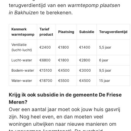
terugverdientijd van een
warmtepomp plaatsen
in Bakhuizen
te berekenen.
Kenmerk
Tarief
Plaatsing
Subsidie
Terugverdientijd
warmtepomp
product
Ventilatie
€2400
€1800
€1400
5,5 jaar
(lucht-lucht)
Lucht-water
€6800
€1800
€2800
6 jaar
Bodem-water
€15100
€4500
€3000
9,5 jaar
Water-water
€18700
€5500
€4500
15 jaar
Krijg ik ook subsidie in de gemeente De Friese
Meren?
Over een aantal jaar moet ook jouw huis gasvrij
zijn. Nog heel even, en dan moeten veel
woningen uitwijken naar nieuwe manieren om