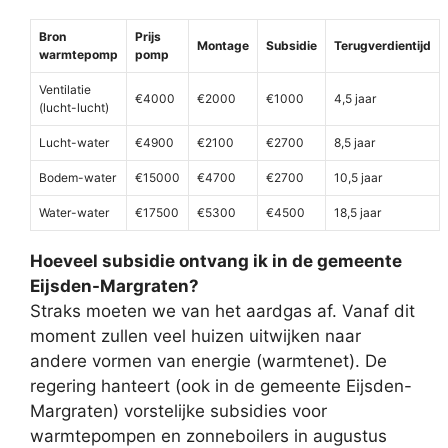
Bron
Prijs
Montage
Subsidie
Terugverdientijd
warmtepomp
pomp
Ventilatie
€4000
€2000
€1000
4,5 jaar
(lucht-lucht)
Lucht-water
€4900
€2100
€2700
8,5 jaar
Bodem-water
€15000
€4700
€2700
10,5 jaar
Water-water
€17500
€5300
€4500
18,5 jaar
Hoeveel subsidie ontvang ik in de gemeente
Eijsden-Margraten?
Straks moeten we van het aardgas af. Vanaf dit
moment zullen veel huizen uitwijken naar
andere vormen van energie (warmtenet). De
regering hanteert (ook in de gemeente Eijsden-
Margraten) vorstelijke subsidies voor
warmtepompen en zonneboilers in augustus