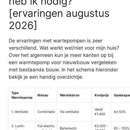
heb ik nodig?
[ervaringen augustus
2026]
De ervaringen met wartepompen is zeer
verschillend. Wat werkt wel/niet voor mijn huis?
Over het algemeen kun je meer kanten op bij
een warmtepomp voor nieuwbouw vergeleken
met bestaande bouw. In het schema hieronder
bekijk je een handig overzichtje.
Type
Niveau
Warmtebron
Kostprijs
Gasbespa
Warmtepomp
Vanaf
1. Ventilatie
Combinatie
Via ventilatie
tot 50%
€1.400
2. Lucht-
Full electric
€3.000 –
Buitenlucht
60 – 100%