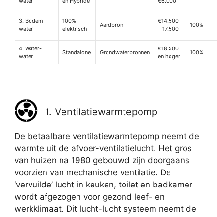
water
en Hybride
€6.000
3. Bodem-
100%
€14.500
Aardbron
100%
water
elektrisch
– 17.500
4. Water-
€18.500
Standalone
Grondwaterbronnen
100%
water
en hoger
1. Ventilatiewarmtepomp
De betaalbare ventilatiewarmtepomp neemt de
warmte uit de afvoer-ventilatielucht. Het gros
van huizen na 1980 gebouwd zijn doorgaans
voorzien van mechanische ventilatie. De
‘vervuilde’ lucht in keuken, toilet en badkamer
wordt afgezogen voor gezond leef- en
werkklimaat. Dit lucht-lucht systeem neemt de