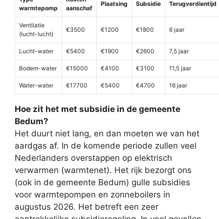
Plaatsing
Subsidie
Terugverdientijd
warmtepomp
aanschaf
Ventilatie
€3500
€1200
€1800
6 jaar
(lucht-lucht)
Lucht-water
€5400
€1900
€2600
7,5 jaar
Bodem-water
€15000
€4100
€3100
11,5 jaar
Water-water
€17700
€5400
€4700
16 jaar
Hoe zit het met subsidie in de gemeente
Bedum?
Het duurt niet lang, en dan moeten we van het
aardgas af. In de komende periode zullen veel
Nederlanders overstappen op elektrisch
verwarmen (warmtenet). Het rijk bezorgt ons
(ook in de gemeente Bedum) gulle subsidies
voor warmtepompen en zonneboilers in
augustus 2026. Het betreft een zeer
aantrekkelijke subsidieregeling. In veel gevallen