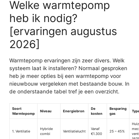
Welke warmtepomp
heb ik nodig?
[ervaringen augustus
2026]
Warmtepomp ervaringen zijn zeer divers. Welk
systeem laat ik installeren? Normaal gesproken
heb je meer opties bij een warmtepomp voor
nieuwbouw vergeleken met bestaande bouw. In
de onderstaande tabel tref je een overzicht.
Soort
De
Besparing
Niveau
Energiebron
Typ
Warmtepomp
kosten
gas
Hui
Hybride
Vanaf
mec
1. Ventilatie
Ventilatielucht
25 – 45%
combi
€1.300
vent
197