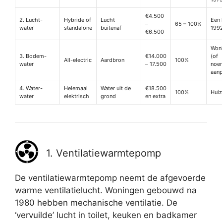
€4.500
2. Lucht-
Hybride of
Lucht
Een 
–
65 – 100%
water
standalone
buitenaf
1992
€6.500
Won
3. Bodem-
€14.000
(of
All-electric
Aardbron
100%
water
– 17.500
noe
aan
4. Water-
Helemaal
Water uit de
€18.500
100%
Huiz
water
elektrisch
grond
en extra
1. Ventilatiewarmtepomp
De ventilatiewarmtepomp neemt de afgevoerde
warme ventilatielucht. Woningen gebouwd na
1980 hebben mechanische ventilatie. De
‘vervuilde’ lucht in toilet, keuken en badkamer