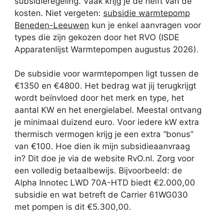
subsidieregeling. Vaak krijg je de helft van de
kosten. Niet vergeten:
subsidie warmtepomp
Beneden-Leeuwen
kun je enkel aanvragen voor
types die zijn gekozen door het RVO (ISDE
Apparatenlijst Warmtepompen augustus 2026).
De subsidie voor warmtepompen ligt tussen de
€1350 en €4800. Het bedrag wat jij terugkrijgt
wordt beïnvloed door het merk en type, het
aantal KW en het energielabel. Meestal ontvang
je minimaal duizend euro. Voor iedere kW extra
thermisch vermogen krijg je een extra “bonus”
van €100. Hoe dien ik mijn subsidieaanvraag
in? Dit doe je via de website RvO.nl. Zorg voor
een volledig betaalbewijs. Bijvoorbeeld: de
Alpha Innotec LWD 70A-HTD biedt €2.000,00
subsidie en wat betreft de Carrier 61WG030
met pompen is dit €5.300,00.