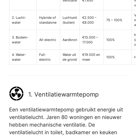
ventilatie
€1.650
v
V
2. Lucht-
Hybride of
Luchtunit
€2.500 –
75 – 100%
n
water
standalone
(buiten)
€8.000
3. Bodem-
€15.000 –
All-electric
Aardbron
100%
(
water
17.000
i
4. Water-
Full-
Water uit
€19.500 en
100%
H
water
electric
de grond
meer
1. Ventilatiewarmtepomp
Een ventilatiewarmtepomp gebruikt energie uit
ventilatielucht. Jaren 80 woningen en nieuwer
hebben mechanische ventilatie. De
ventilatielucht in toilet, badkamer en keuken