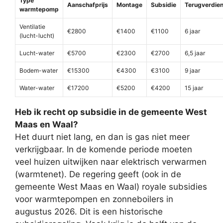
Type
Aanschafprijs
Montage
Subsidie
Terugverdien
warmtepomp
Ventilatie
€2800
€1400
€1100
6 jaar
(lucht-lucht)
Lucht-water
€5700
€2300
€2700
6,5 jaar
Bodem-water
€15300
€4300
€3100
9 jaar
Water-water
€17200
€5200
€4200
15 jaar
Heb ik recht op subsidie in de gemeente West
Maas en Waal?
Het duurt niet lang, en dan is gas niet meer
verkrijgbaar. In de komende periode moeten
veel huizen uitwijken naar elektrisch verwarmen
(warmtenet). De regering geeft (ook in de
gemeente West Maas en Waal) royale subsidies
voor warmtepompen en zonneboilers in
augustus 2026. Dit is een historische