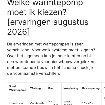
Welke warmtepomp
moet ik kiezen?
[ervaringen augustus
2026]
De ervaringen met wartepompen is zeer
verschillend. Voor welk systeem moet ik gaan?
Over het algemeen kun je meer kanten op bij
een warmtepomp voor nieuwbouw vergeleken
met bestaande bouw. In het schema check je
de voornaamste verschillen.
Soort
Werking
Bron
Investering
Gasbesparing
Warmtepomp
W
Via
Vanaf
(
1. Ventilatie
Combinatie
25 – 45%