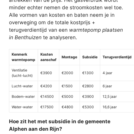
aftrekken van de prijs. Het gasverbruik wordt
minder echter nemen de stroomkosten wel toe.
Alle vormen van kosten en baten neem je in
overweging om de totale kostprijs +
terugverdientijd van een
warmtepomp plaatsen
in Benthuizen
te analyseren.
Kenmerk
Kosten
Montage
Subsidie
Terugverdientijd
warmtepomp
aanschaf
Ventilatie
€3900
€2000
€1300
4 jaar
(lucht-lucht)
Lucht-water
€4200
€1500
€2800
6 jaar
Bodem-water
€14500
€5000
€3900
12,5 jaar
Water-water
€17500
€4800
€5300
16,6 jaar
Hoe zit het met subsidie in de gemeente
Alphen aan den Rijn?