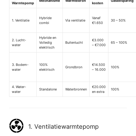
Mechanisme
Warmtebron
Gasbesparing
Warmtepomp
kosten
Hybride
Vanaf
1. Ventilatie
Via ventilatie
30 – 50%
combi
€1.650
Hybride en
2. Lucht-
€3.000
Volledig
Buitenlucht
65 – 100%
water
– €7.000
elektrisch
3. Bodem-
100%
€14.500
Grondbron
100%
water
elektrisch
– 16.000
4. Water-
€20.000
Standalone
Waterbronnen
100%
water
en extra
1. Ventilatiewarmtepomp