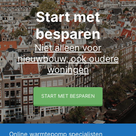
Start met
besparen
Niet alleen voor
nieuwbouw, ook oudere
woningen
START MET BESPAREN
Online warmtepomp specialisten