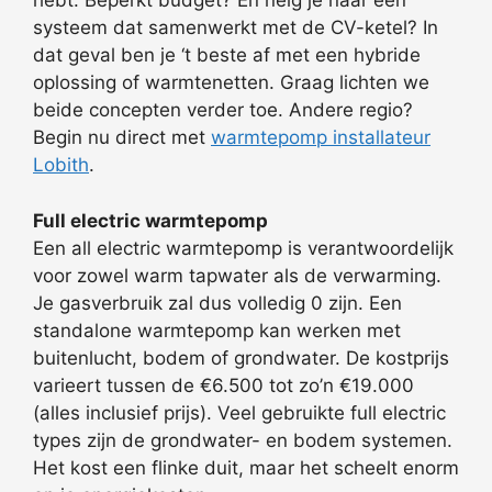
hebt. Beperkt budget? En neig je naar een
systeem dat samenwerkt met de CV-ketel? In
dat geval ben je ‘t beste af met een hybride
oplossing of warmtenetten. Graag lichten we
beide concepten verder toe. Andere regio?
Begin nu direct met
warmtepomp installateur
Lobith
.
Full electric warmtepomp
Een all electric warmtepomp is verantwoordelijk
voor zowel warm tapwater als de verwarming.
Je gasverbruik zal dus volledig 0 zijn. Een
standalone warmtepomp kan werken met
buitenlucht, bodem of grondwater. De kostprijs
varieert tussen de €6.500 tot zo’n €19.000
(alles inclusief prijs). Veel gebruikte full electric
types zijn de grondwater- en bodem systemen.
Het kost een flinke duit, maar het scheelt enorm