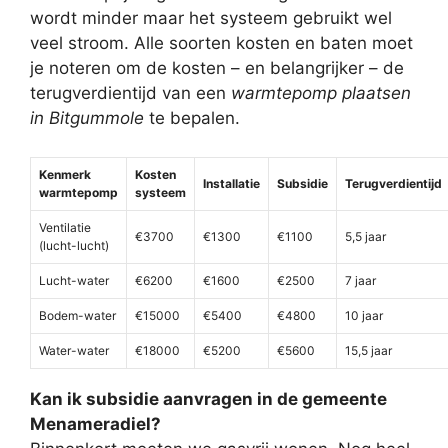
wordt minder maar het systeem gebruikt wel
veel stroom. Alle soorten kosten en baten moet
je noteren om de kosten – en belangrijker – de
terugverdientijd van een
warmtepomp plaatsen
in Bitgummole
te bepalen.
Kenmerk
Kosten
Installatie
Subsidie
Terugverdientijd
warmtepomp
systeem
Ventilatie
€3700
€1300
€1100
5,5 jaar
(lucht-lucht)
Lucht-water
€6200
€1600
€2500
7 jaar
Bodem-water
€15000
€5400
€4800
10 jaar
Water-water
€18000
€5200
€5600
15,5 jaar
Kan ik subsidie aanvragen in de gemeente
Menameradiel?