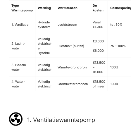
Type
De
Werking
Warmtebron
Gasbesparin
Warmtepomp
kosten
Hybride
Vanaf
1. Ventilatie
Luchtstroom
tot 50%
systeem
€1.300
Volledig
€3.000
2. Lucht-
elektrisch
Luchtunit (buiten)
–
75 – 100%
water
en
€6.000
Hybride
€13.500
3. Bodem-
Volledig
Warmte-grondbron
–
100%
water
elektrisch
18.000
4. Water-
Volledig
€18.500
Grondwaterbronnen
100%
water
elektrisch
of meer
1. Ventilatiewarmtepomp