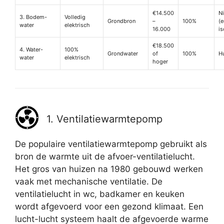
€14.500
N
3. Bodem-
Volledig
Grondbron
–
100%
(
water
elektrisch
16.000
is
€18.500
4. Water-
100%
Grondwater
of
100%
H
water
elektrisch
hoger
1. Ventilatiewarmtepomp
De populaire ventilatiewarmtepomp gebruikt als
bron de warmte uit de afvoer-ventilatielucht.
Het gros van huizen na 1980 gebouwd werken
vaak met mechanische ventilatie. De
ventilatielucht in wc, badkamer en keuken
wordt afgevoerd voor een gezond klimaat. Een
lucht-lucht systeem haalt de afgevoerde warme