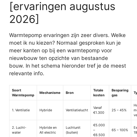
[ervaringen augustus
2026]
Warmtepomp ervaringen zijn zeer divers. Welke
moet ik nu kiezen? Normaal gesproken kun je
meer kanten op bij een warmtepomp voor
nieuwbouw ten opzichte van bestaande
bouw. In het schema hieronder tref je de meest
relevante info.
Soort
Totale
Besparing
Mechanisme
Bron
T
Warmtepomp
kosten
gas
Hu
Vanaf
1. Ventilatie
Hybride
Ventilatielucht
25 – 45%
m
€1.300
ve
€5.000
2. Lucht-
Hybride en
Luchtunit
E
–
65 – 100%
water
All electric
(buiten)
1
€6.500