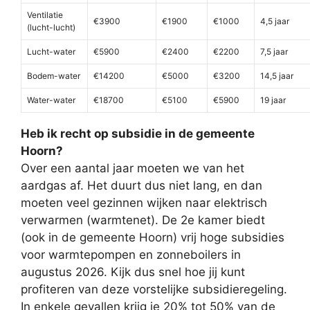
Ventilatie
€3900
€1900
€1000
4,5 jaar
(lucht-lucht)
Lucht-water
€5900
€2400
€2200
7,5 jaar
Bodem-water
€14200
€5000
€3200
14,5 jaar
Water-water
€18700
€5100
€5900
19 jaar
Heb ik recht op subsidie in de gemeente
Hoorn?
Over een aantal jaar moeten we van het
aardgas af. Het duurt dus niet lang, en dan
moeten veel gezinnen wijken naar elektrisch
verwarmen (warmtenet). De 2e kamer biedt
(ook in de gemeente Hoorn) vrij hoge subsidies
voor warmtepompen en zonneboilers in
augustus 2026. Kijk dus snel hoe jij kunt
profiteren van deze vorstelijke subsidieregeling.
In enkele gevallen krijg je 20% tot 50% van de