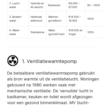
2. Lucht-
Hybride en
€4.000 –
Buitenunit
65 – 100%
water
All electric
€7.500
3. Bodem-
Helemaal
Warmte-
€14.500 –
100%
water
elektrisch
grondbron
18.000
4. Water-
Water
€19.000 en
Standalone
100%
water
(grond/rivier)
hoger
1. Ventilatiewarmtepomp
De betaalbare ventilatiewarmtepomp gebruikt
als bron warmte uit de ventilatielucht. Woningen
gebouwd na 1980 werken vaak met
mechanische ventilatie. De ‘vervuilde’ lucht in
badkamer, keuken en toilet wordt afgezogen
voor een gezond binnenklimaat. MV (lucht-