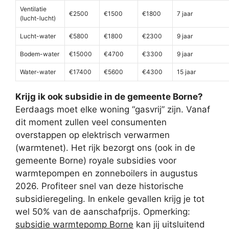
Ventilatie
€2500
€1500
€1800
7 jaar
(lucht-lucht)
Lucht-water
€5800
€1800
€2300
9 jaar
Bodem-water
€15000
€4700
€3300
9 jaar
Water-water
€17400
€5600
€4300
15 jaar
Krijg ik ook subsidie in de gemeente Borne?
Eerdaags moet elke woning “gasvrij” zijn. Vanaf
dit moment zullen veel consumenten
overstappen op elektrisch verwarmen
(warmtenet). Het rijk bezorgt ons (ook in de
gemeente Borne) royale subsidies voor
warmtepompen en zonneboilers in augustus
2026. Profiteer snel van deze historische
subsidieregeling. In enkele gevallen krijg je tot
wel 50% van de aanschafprijs. Opmerking:
subsidie warmtepomp Borne
kan jij uitsluitend