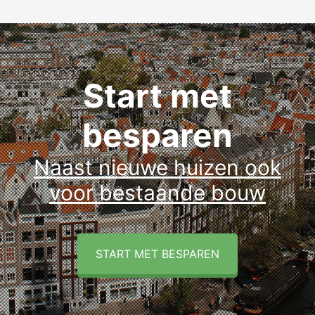
Start met
besparen
Naast nieuwe huizen ook
voor bestaande bouw
START MET BESPAREN