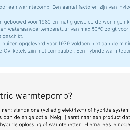
 voor een warmtepomp. Een aantal factoren zijn van invlo
zen gebouwd voor 1980 en matig geïsoleerde woningen ku
en wateraanvoertemperatuur van max 50⁰C zorgt voor 
t geschikt.
 huizen opgeleverd voor 1979 voldoen niet aan de min
e CV-ketels zijn niet compatibel. Een hybride warmtepo
ectric warmtepomp?
en: standalone (volledig elektrisch) of hybride systeme
s dan de enige optie. Neig jij eerst naar een product da
 hybride oplossing of warmtenetten. Hierna lees je nog w