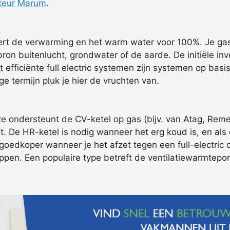
teur Marum
.
ert de verwarming en het warm water voor 100%. Je gasve
n buitenlucht, grondwater of de aarde. De initiële inve
est efficiënte full electric systemen zijn systemen op b
e termijn pluk je hier de vruchten van.
e ondersteunt de CV-ketel op gas (bijv. van Atag, Remeh
t. De HR-ketel is nodig wanneer het erg koud is, en als
oedkoper wanneer je het afzet tegen een full-electric o
pen. Een populaire type betreft de ventilatiewarmtepomp