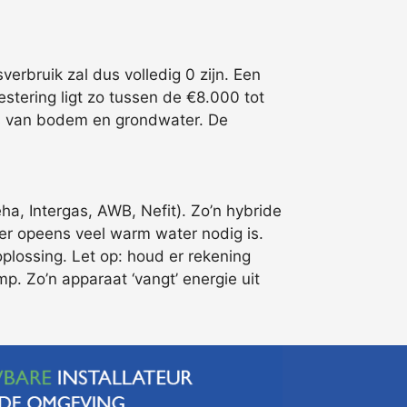
rbruik zal dus volledig 0 zijn. Een
stering ligt zo tussen de €8.000 tot
asis van bodem en grondwater. De
a, Intergas, AWB, Nefit). Zo’n hybride
 er opeens veel warm water nodig is.
plossing. Let op: houd er rekening
. Zo’n apparaat ‘vangt’ energie uit