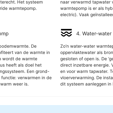
l terecht. Het systeem
naar verwarmd tapwater v
bride warmtepomp.
warmtepomp is er als hyb
electric). Vaak geïnstallee
pomp
4. Water-wate
bodemwarmte. De
Zo’n water-water warmte
iteert van de warmte in
oppervlaktewater als bron. 
op wordt de warmte
gesloten of open is. De ‘
s heeft als doel het
direct inzetbare energie.
ingssysteem. Een grond-
en voor warm tapwater. T
functie: verwarmen in de
vloerverwarming. De insta
 warm weer is.
dit systeem aanleggen in