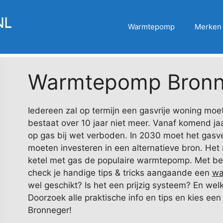
Warmtepomp
Merken
Warmtepomp Bronn
Iedereen zal op termijn een gasvrije woning moe
bestaat over 10 jaar niet meer. Vanaf komend ja
op gas bij wet verboden. In 2030 moet het gasve
moeten investeren in een alternatieve bron. Het
ketel met gas de populaire warmtepomp. Met beh
check je handige tips & tricks aangaande een
wa
wel geschikt? Is het een prijzig systeem? En wel
Doorzoek alle praktische info en tips en kies ee
Bronneger!