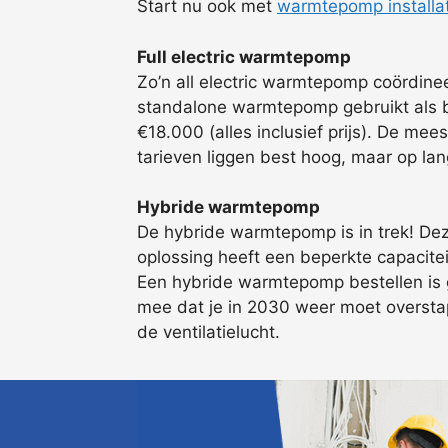
Start nu ook met
warmtepomp installa
Full electric warmtepomp
Zo’n all electric warmtepomp coördine
standalone warmtepomp gebruikt als bro
€18.000 (alles inclusief prijs). De me
tarieven liggen best hoog, maar op lang
Hybride warmtepomp
De hybride warmtepomp is in trek! Dez
oplossing heeft een beperkte capacitei
Een hybride warmtepomp bestellen is g
mee dat je in 2030 weer moet overstap
de ventilatielucht.