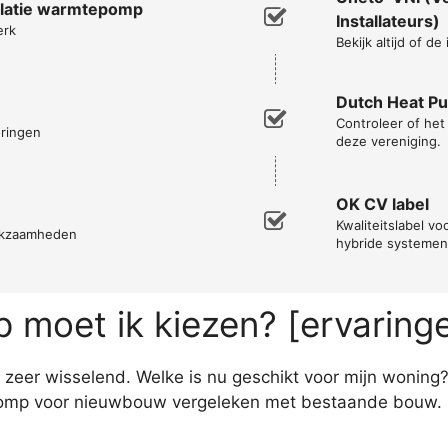
allatie warmtepomp
Installateurs)
erk
Bekijk altijd of d
Dutch Heat P
Controleer of he
oringen
deze vereniging.
OK CV label
Kwaliteitslabel vo
erkzaamheden
hybride systemen
moet ik kiezen? [ervaring
zeer wisselend. Welke is nu geschikt voor mijn woning
omp voor nieuwbouw vergeleken met bestaande bouw. In