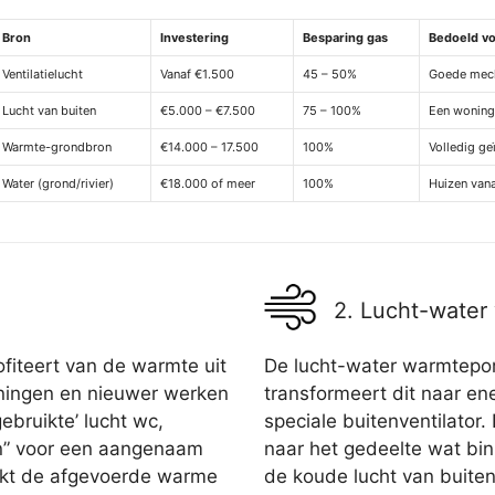
Bron
Investering
Besparing gas
Bedoeld v
Ventilatielucht
Vanaf €1.500
45 – 50%
Goede mecha
Lucht van buiten
€5.000 – €7.500
75 – 100%
Een woning
Warmte-grondbron
€14.000 – 17.500
100%
Volledig ge
Water (grond/rivier)
€18.000 of meer
100%
Huizen van
2. Lucht-wate
fiteert van de warmte uit
De lucht-water warmtepom
oningen en nieuwer werken
transformeert dit naar ene
ebruikte’ lucht wc,
speciale buitenventilator
n” voor een aangenaam
naar het gedeelte wat bi
uikt de afgevoerde warme
de koude lucht van buite