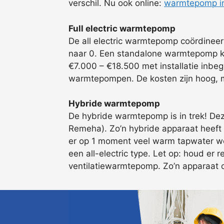
verschil. Nu ook online:
warmtepomp in
Full electric warmtepomp
De all electric warmtepomp coördinee
naar 0. Een standalone warmtepomp ka
€7.000 – €18.500 met installatie inbeg
warmtepompen. De kosten zijn hoog, m
Hybride warmtepomp
De hybride warmtepomp is in trek! Deze
Remeha). Zo’n hybride apparaat heeft 
er op 1 moment veel warm tapwater wo
een all-electric type. Let op: houd er
ventilatiewarmtepomp. Zo’n apparaat ont