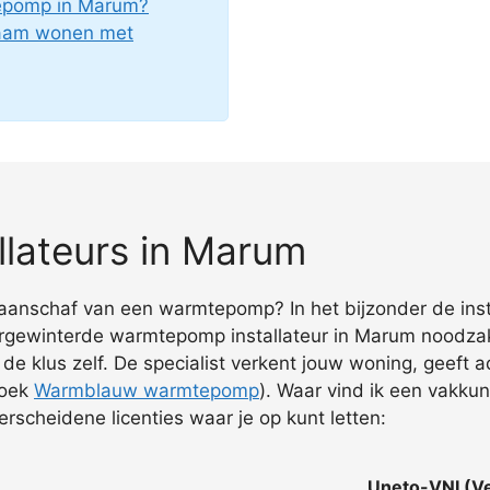
tepomp in Marum?
zaam wonen met
lateurs in Marum
e aanschaf van een warmtepomp? In het bijzonder de insta
oorgewinterde warmtepomp installateur in Marum noodza
 de klus zelf. De specialist verkent jouw woning, geeft
zoek
Warmblauw warmtepomp
). Waar vind ik een vakkun
rscheidene licenties waar je op kunt letten:
Uneto-VNI (V