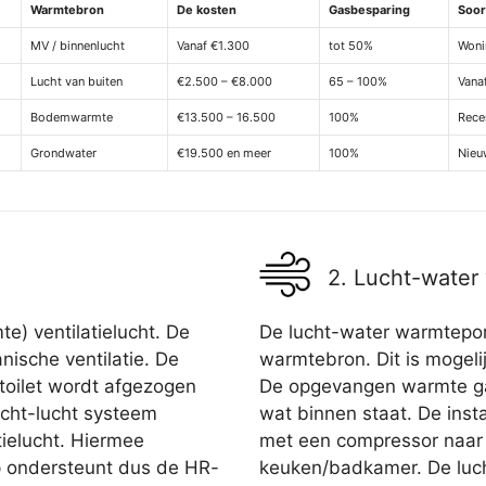
Warmtebron
De kosten
Gasbesparing
Soor
MV / binnenlucht
Vanaf €1.300
tot 50%
Woni
Lucht van buiten
€2.500 – €8.000
65 – 100%
Vana
Bodemwarmte
€13.500 – 16.500
100%
Rece
Grondwater
€19.500 en meer
100%
Nieu
2. Lucht-wate
e) ventilatielucht. De
De lucht-water warmtepom
ische ventilatie. De
warmtebron. Dit is mogelij
 toilet wordt afgezogen
De opgevangen warmte gaa
ucht-lucht systeem
wat binnen staat. De insta
ielucht. Hiermee
met een compressor naar
p ondersteunt dus de HR-
keuken/badkamer. De luc