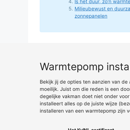
Is het duur, zo’n warm
Milieubewust en duur
zonnepanelen
Warmtepomp instal
Bekijk jij de opties ten aanzien van d
moeilijk. Juist om die reden is een d
degelijke vakman doet niet onder voor
installeert alles op de juiste wijze (be
installeren van een warmtepomp zijn ve
Het KvINL certificaat