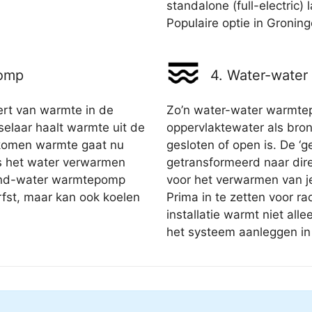
standalone (full-electric)
Populaire optie in Groning
pomp
4. Water-wate
rt van warmte in de
Zo’n water-water warmte
elaar haalt warmte uit de
oppervlaktewater als bron
gekomen warmte gaat nu
gesloten of open is. De 
is het water verwarmen
getransformeerd naar dir
rond-water warmtepomp
voor het verwarmen van j
fst, maar kan ook koelen
Prima in te zetten voor r
installatie warmt niet all
het systeem aanleggen i