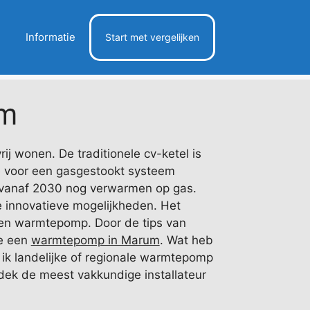
Informatie
Start met vergelijken
m
j wonen. De traditionele cv-ketel is
uze voor een gasgestookt systeem
vanaf 2030 nog verwarmen op gas.
e innovatieve mogelijkheden. Het
een warmtepomp. Door de tips van
de een
warmtepomp in Marum
. Wat heb
 ik landelijke of regionale warmtepomp
ntdek de meest vakkundige installateur