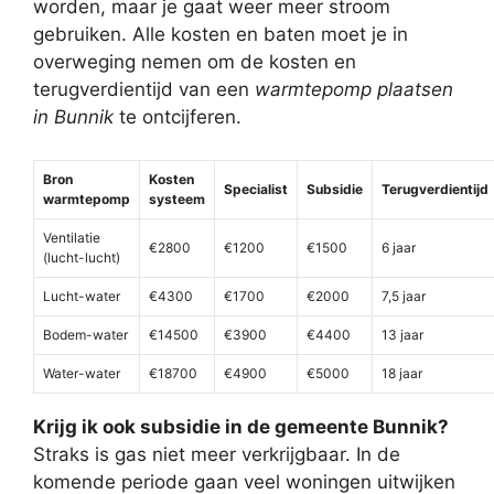
worden, maar je gaat weer meer stroom
gebruiken. Alle kosten en baten moet je in
overweging nemen om de kosten en
terugverdientijd van een
warmtepomp plaatsen
in Bunnik
te ontcijferen.
Bron
Kosten
Specialist
Subsidie
Terugverdientijd
warmtepomp
systeem
Ventilatie
€2800
€1200
€1500
6 jaar
(lucht-lucht)
Lucht-water
€4300
€1700
€2000
7,5 jaar
Bodem-water
€14500
€3900
€4400
13 jaar
Water-water
€18700
€4900
€5000
18 jaar
Krijg ik ook subsidie in de gemeente Bunnik?
Straks is gas niet meer verkrijgbaar. In de
komende periode gaan veel woningen uitwijken