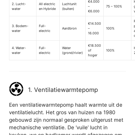
€4.000
2. Lucht-
All electric
Luchtunit
–
75 – 100%
water
en Hybride
(buiten)
€6.000
€14.500
3. Bodem-
Full-
Aardbron
–
100%
water
electric
16.000
€18.500
4. Water-
Full-
Water
of
100%
water
electric
(grond/rivier)
hoger
1. Ventilatiewarmtepomp
Een ventilatiewarmtepomp haalt warmte uit de
ventilatielucht. Het gros van huizen na 1980
gebouwd zijn normaal gesproken uitgerust met
mechanische ventilatie. De ‘vuile’ lucht in