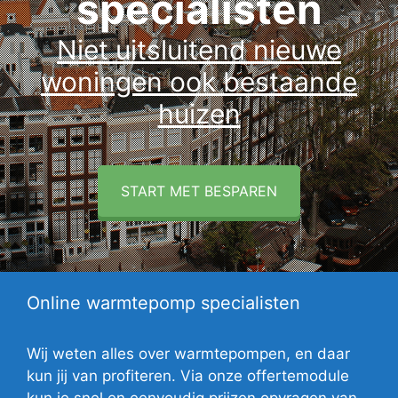
specialisten
Niet uitsluitend nieuwe
woningen ook bestaande
huizen
START MET BESPAREN
Online warmtepomp specialisten
Wij weten alles over warmtepompen, en daar
kun jij van profiteren. Via onze offertemodule
kun je snel en eenvoudig prijzen opvragen van