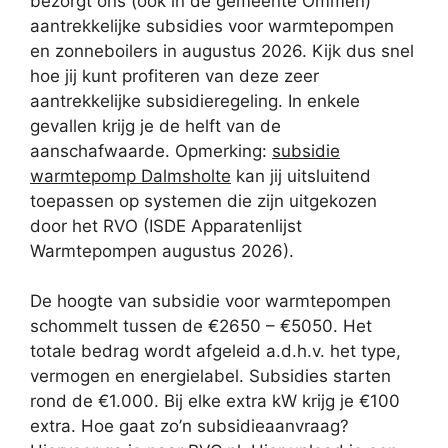
bezorgt ons (ook in de gemeente Ommen)
aantrekkelijke subsidies voor warmtepompen
en zonneboilers in augustus 2026. Kijk dus snel
hoe jij kunt profiteren van deze zeer
aantrekkelijke subsidieregeling. In enkele
gevallen krijg je de helft van de
aanschafwaarde. Opmerking:
subsidie
warmtepomp Dalmsholte
kan jij uitsluitend
toepassen op systemen die zijn uitgekozen
door het RVO (ISDE Apparatenlijst
Warmtepompen augustus 2026).
De hoogte van subsidie voor warmtepompen
schommelt tussen de €2650 – €5050. Het
totale bedrag wordt afgeleid a.d.h.v. het type,
vermogen en energielabel. Subsidies starten
rond de €1.000. Bij elke extra kW krijg je €100
extra. Hoe gaat zo’n subsidieaanvraag?