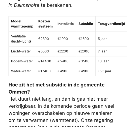
in Dalmsholte
te berekenen.
Model
Kosten
Installatie
Subsidie
Terugverdientijd
warmtepomp
systeem
Ventilatie
€2800
€1900
€1600
5 jaar
(lucht-lucht)
Lucht-water
€5500
€2200
€2000
7 jaar
Bodem-water
€14400
€5400
€3500
13 jaar
Water-water
€17400
€4900
€4900
15,5 jaar
Hoe zit het met subsidie in de gemeente
Ommen?
Het duurt niet lang, en dan is gas niet meer
verkrijgbaar. In de komende periode gaan veel
woningen overschakelen op nieuwe manieren
om te verwarmen (warmtenet). Onze regering