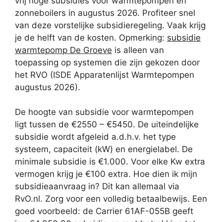
vrij hoge subsidies voor warmtepompen en
zonneboilers in augustus 2026. Profiteer snel
van deze vorstelijke subsidieregeling. Vaak krijg
je de helft van de kosten. Opmerking:
subsidie
warmtepomp De Groeve
is alleen van
toepassing op systemen die zijn gekozen door
het RVO (ISDE Apparatenlijst Warmtepompen
augustus 2026).
De hoogte van subsidie voor warmtepompen
ligt tussen de €2550 – €5450. De uiteindelijke
subsidie wordt afgeleid a.d.h.v. het type
systeem, capaciteit (kW) en energielabel. De
minimale subsidie is €1.000. Voor elke Kw extra
vermogen krijg je €100 extra. Hoe dien ik mijn
subsidieaanvraag in? Dit kan allemaal via
RvO.nl. Zorg voor een volledig betaalbewijs. Een
goed voorbeeld: de Carrier 61AF-055B geeft