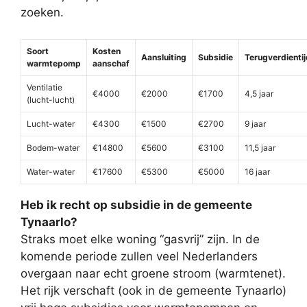
zoeken.
Soort
Kosten
Aansluiting
Subsidie
Terugverdientij
warmtepomp
aanschaf
Ventilatie
€4000
€2000
€1700
4,5 jaar
(lucht-lucht)
Lucht-water
€4300
€1500
€2700
9 jaar
Bodem-water
€14800
€5600
€3100
11,5 jaar
Water-water
€17600
€5300
€5000
16 jaar
Heb ik recht op subsidie in de gemeente
Tynaarlo?
Straks moet elke woning “gasvrij” zijn. In de
komende periode zullen veel Nederlanders
overgaan naar echt groene stroom (warmtenet).
Het rijk verschaft (ook in de gemeente Tynaarlo)