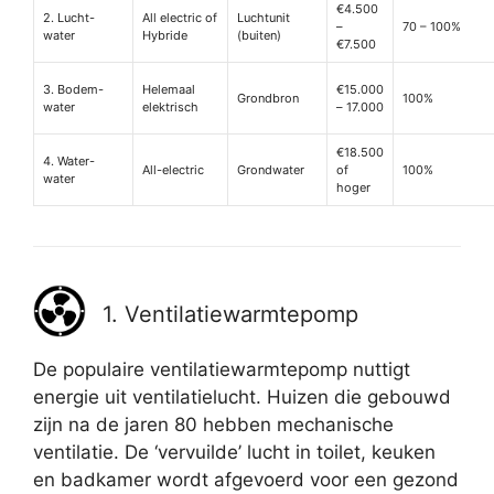
€4.500
2. Lucht-
All electric of
Luchtunit
–
70 – 100%
water
Hybride
(buiten)
€7.500
3. Bodem-
Helemaal
€15.000
Grondbron
100%
water
elektrisch
– 17.000
€18.500
4. Water-
All-electric
Grondwater
of
100%
water
hoger
1. Ventilatiewarmtepomp
De populaire ventilatiewarmtepomp nuttigt
energie uit ventilatielucht. Huizen die gebouwd
zijn na de jaren 80 hebben mechanische
ventilatie. De ‘vervuilde’ lucht in toilet, keuken
en badkamer wordt afgevoerd voor een gezond