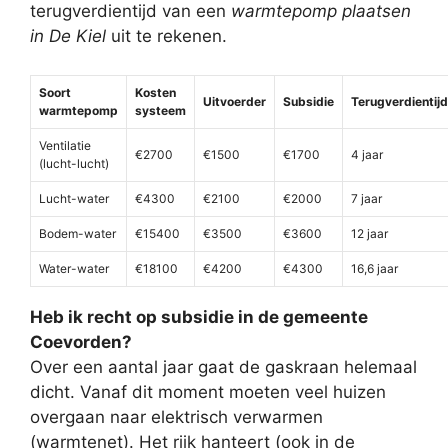
terugverdientijd van een
warmtepomp plaatsen
in De Kiel
uit te rekenen.
Soort
Kosten
Uitvoerder
Subsidie
Terugverdientijd
warmtepomp
systeem
Ventilatie
€2700
€1500
€1700
4 jaar
(lucht-lucht)
Lucht-water
€4300
€2100
€2000
7 jaar
Bodem-water
€15400
€3500
€3600
12 jaar
Water-water
€18100
€4200
€4300
16,6 jaar
Heb ik recht op subsidie in de gemeente
Coevorden?
Over een aantal jaar gaat de gaskraan helemaal
dicht. Vanaf dit moment moeten veel huizen
overgaan naar elektrisch verwarmen
(warmtenet). Het rijk hanteert (ook in de