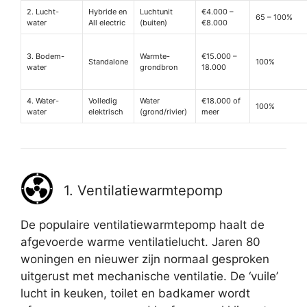
2. Lucht-
Hybride en
Luchtunit
€4.000 –
65 – 100%
water
All electric
(buiten)
€8.000
3. Bodem-
Warmte-
€15.000 –
Standalone
100%
water
grondbron
18.000
4. Water-
Volledig
Water
€18.000 of
100%
water
elektrisch
(grond/rivier)
meer
1. Ventilatiewarmtepomp
De populaire ventilatiewarmtepomp haalt de
afgevoerde warme ventilatielucht. Jaren 80
woningen en nieuwer zijn normaal gesproken
uitgerust met mechanische ventilatie. De ‘vuile’
lucht in keuken, toilet en badkamer wordt