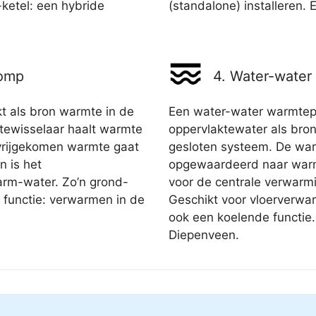
ketel: een hybride
(standalone) installeren. Er
pomp
4. Water-wate
 als bron warmte in de
Een water-water warmtep
ewisselaar haalt warmte
oppervlaktewater als bron.
e vrijgekomen warmte gaat
gesloten systeem. De wa
n is het
opgewaardeerd naar warmt
rm-water. Zo’n grond-
voor de centrale verwarm
functie: verwarmen in de
Geschikt voor vloerverwa
.
ook een koelende functie
Diepenveen.