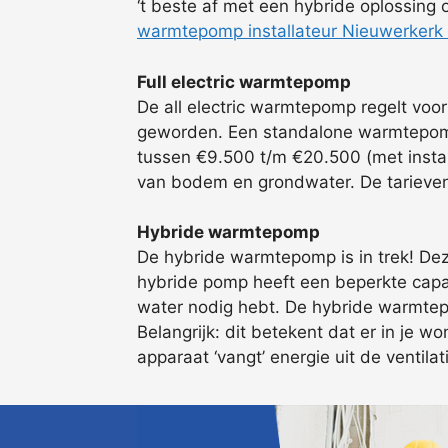
‘t beste af met een hybride oplossing
warmtepomp installateur Nieuwerkerk 
Full electric warmtepomp
De all electric warmtepomp regelt voo
geworden. Een standalone warmtepomp v
tussen €9.500 t/m €20.500 (met instal
van bodem en grondwater. De tarieven 
Hybride warmtepomp
De hybride warmtepomp is in trek! Dez
hybride pomp heeft een beperkte capaci
water nodig hebt. De hybride warmtepo
Belangrijk: dit betekent dat er in je w
apparaat ‘vangt’ energie uit de ventilat