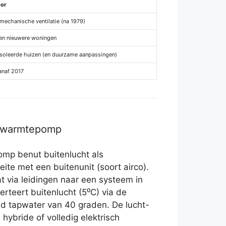
oor
mechanische ventilatie (na 1979)
en nieuwere woningen
ïsoleerde huizen (en duurzame aanpassingen)
anaf 2017
r warmtepomp
mp benut buitenlucht als
feite met een buitenunit (soort airco).
via leidingen naar een systeem in
verteert buitenlucht (5⁰C) via de
 tapwater van 40 graden. De lucht-
ybride of volledig elektrisch