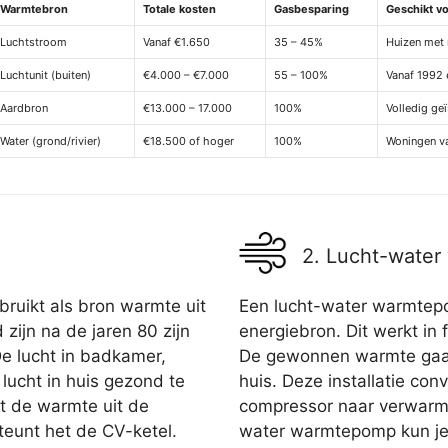
Warmtebron
Totale kosten
Gasbesparing
Geschikt v
Luchtstroom
Vanaf €1.650
35 – 45%
Huizen met 
Luchtunit (buiten)
€4.000 – €7.000
55 – 100%
Vanaf 1992 
Aardbron
€13.000 – 17.000
100%
Volledig ge
Water (grond/rivier)
€18.500 of hoger
100%
Woningen v
2. Lucht-wate
ruikt als bron warmte uit
Een lucht-water warmtepo
zijn na de jaren 80 zijn
energiebron. Dit werkt in 
De lucht in badkamer,
De gewonnen warmte gaat 
ucht in huis gezond te
huis. Deze installatie con
t de warmte uit de
compressor naar verwarmd
teunt het de CV-ketel.
water warmtepomp kun je h