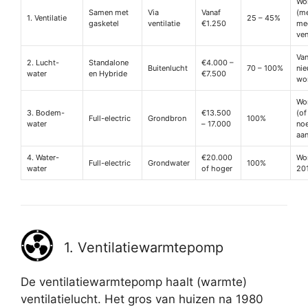
Wo
Samen met
Via
Vanaf
(m
1. Ventilatie
25 – 45%
gasketel
ventilatie
€1.250
me
ven
Van
2. Lucht-
Standalone
€4.000 –
Buitenlucht
70 – 100%
ni
water
en Hybride
€7.500
wo
Wo
3. Bodem-
€13.500
(of
Full-electric
Grondbron
100%
water
– 17.000
no
aa
4. Water-
€20.000
Wo
Full-electric
Grondwater
100%
water
of hoger
20
1. Ventilatiewarmtepomp
De ventilatiewarmtepomp haalt (warmte)
ventilatielucht. Het gros van huizen na 1980