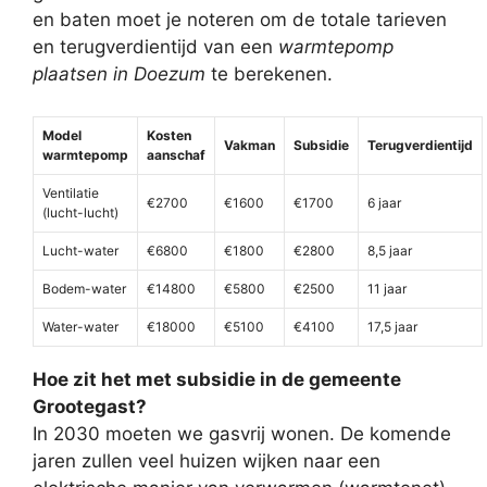
en baten moet je noteren om de totale tarieven
en terugverdientijd van een
warmtepomp
plaatsen in Doezum
te berekenen.
Model
Kosten
Vakman
Subsidie
Terugverdientijd
warmtepomp
aanschaf
Ventilatie
€2700
€1600
€1700
6 jaar
(lucht-lucht)
Lucht-water
€6800
€1800
€2800
8,5 jaar
Bodem-water
€14800
€5800
€2500
11 jaar
Water-water
€18000
€5100
€4100
17,5 jaar
Hoe zit het met subsidie in de gemeente
Grootegast?
In 2030 moeten we gasvrij wonen. De komende
jaren zullen veel huizen wijken naar een