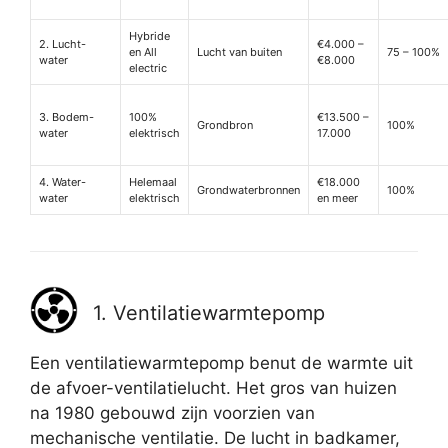
Hybride
2. Lucht-
€4.000 –
en All
Lucht van buiten
75 – 100%
water
€8.000
electric
3. Bodem-
100%
€13.500 –
Grondbron
100%
water
elektrisch
17.000
4. Water-
Helemaal
€18.000
Grondwaterbronnen
100%
water
elektrisch
en meer
1. Ventilatiewarmtepomp
Een ventilatiewarmtepomp benut de warmte uit
de afvoer-ventilatielucht. Het gros van huizen
na 1980 gebouwd zijn voorzien van
mechanische ventilatie. De lucht in badkamer,