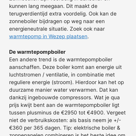
kunnen lang meegaan. Dit maakt de
terugverdientijd extra voordelig. Ook kan de
zonneboiler bijdragen op weg naar een
energieneutrale situatie. Zoek ook naar
warmtepomp in Wezep plaatsen
.
De warmtepompboiler
Een andere trend is de warmtepompboiler
aanschaffen. Deze boiler komt aan energie uit
luchtstromen / ventilatie, in combinatie met
reguliere energie (stroom). Hierdoor kan het op
duurzame manier water verwarmen. Dat kan
dankzij ingebouwde compressors. Wat je qua
prijs kwijt bent aan de warmtepompboiler ligt
tussen plusminus de €2950 tot €4900. Vergeet
niet de verbruikskosten: als basis neem je +/-
€360 per 365 dagen. Tip: elektrische boiler &
zonnepanelen combineren is het beste idee om