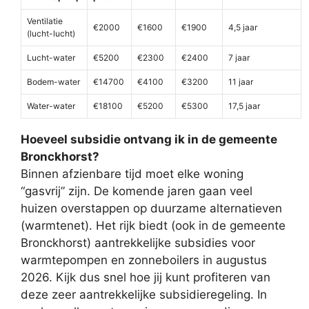
Ventilatie
€2000
€1600
€1900
4,5 jaar
(lucht-lucht)
Lucht-water
€5200
€2300
€2400
7 jaar
Bodem-water
€14700
€4100
€3200
11 jaar
Water-water
€18100
€5200
€5300
17,5 jaar
Hoeveel subsidie ontvang ik in de gemeente
Bronckhorst?
Binnen afzienbare tijd moet elke woning
“gasvrij” zijn. De komende jaren gaan veel
huizen overstappen op duurzame alternatieven
(warmtenet). Het rijk biedt (ook in de gemeente
Bronckhorst) aantrekkelijke subsidies voor
warmtepompen en zonneboilers in augustus
2026. Kijk dus snel hoe jij kunt profiteren van
deze zeer aantrekkelijke subsidieregeling. In