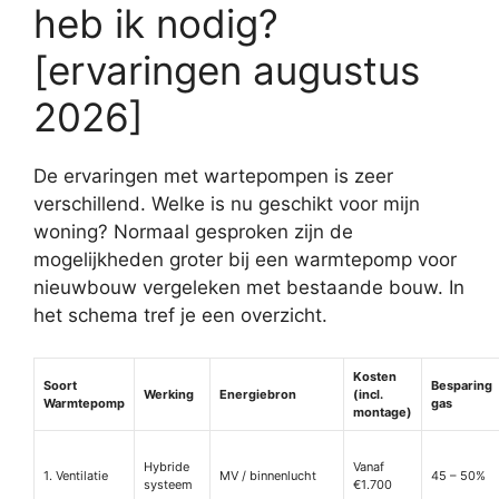
heb ik nodig?
[ervaringen augustus
2026]
De ervaringen met wartepompen is zeer
verschillend. Welke is nu geschikt voor mijn
woning? Normaal gesproken zijn de
mogelijkheden groter bij een warmtepomp voor
nieuwbouw vergeleken met bestaande bouw. In
het schema tref je een overzicht.
Kosten
Soort
Besparing
Werking
Energiebron
(incl.
Warmtepomp
gas
montage)
Hybride
Vanaf
1. Ventilatie
MV / binnenlucht
45 – 50%
systeem
€1.700